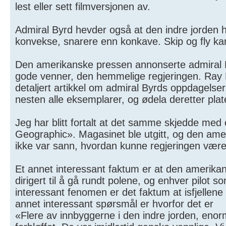
lest eller sett filmversjonen av.
Admiral Byrd hevder også at den indre jorden ha
konvekse, snarere enn konkave. Skip og fly kan fa
Den amerikanske pressen annonserte admiral B
gode venner, den hemmelige regjeringen. Ray 
detaljert artikkel om admiral Byrds oppdagelser
nesten alle eksemplarer, og ødela deretter plat
Jeg har blitt fortalt at det samme skjedde med
Geographic». Magasinet ble utgitt, og den ameri
ikke var sann, hvordan kunne regjeringen vær
Et annet interessant faktum er at den amerikansk
dirigert til å gå rundt polene, og enhver pilot s
interessant fenomen er det faktum at isfjellene
annet interessant spørsmål er hvorfor det er
«Flere av innbyggerne i den indre jorden, eno