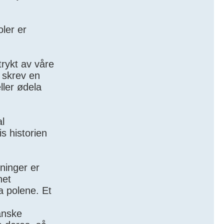
oler er
rykt av våre
 skrev en
ller ødela
al
s historien
vninger er
net
a polene. Et
anske