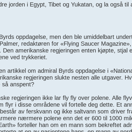
dre jorden i Egypt, Tibet og Yukatan, og la også til 
yrds oppdagelse, men den ble umiddelbart undert
Palmer, redaktøren for «Flying Saucer Magazine»,
. Den amerikanske regjeringen enten kjøpte, stjal e
ene ved trykkeriet.
 en artikkel om admiral Byrds oppdagelse i «Nation
kanske regjeringen slukte nesten alle utgaver. Hvi
e så anspent?
e regjeringen ikke lar fly fly over polene. Alle fly
om flyr i disse områdene vil fortelle deg dette. Et an
 består av ferskvann og ikke saltvann som driver fr
varmere nærmere polene enn det er 600 til 1000 mi
Earth» forteller han om en mann som bekreftet adm
porterte at en av pasientene hans, en mann av nord