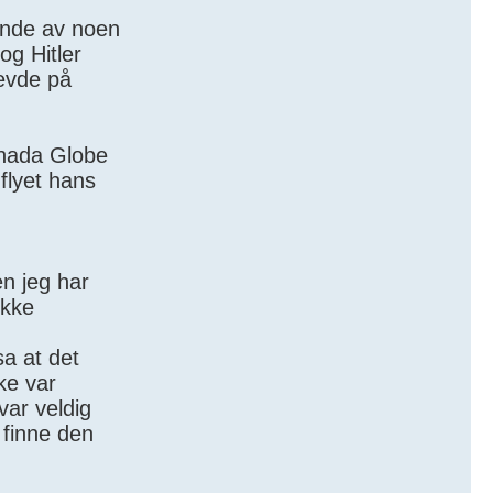
ende av noen
og Hitler
levde på
anada Globe
 flyet hans
en jeg har
ekke
sa at det
ke var
var veldig
n finne den