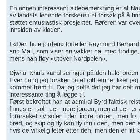
En annen interessant sidebemerkning er at Naz
av landets ledende forskere i et forsøk på å fin
støttet entusiastisk prosjektet. Føreren var o
innsiden av kloden.
I «Den hule jorden» forteller Raymond Bernard 
and Mail, som viser en vakker dal med frodige, g
mens han fløy «utover Nordpolen».
Djwhal Khuls kanaliseringer på den hule jorden
Hver gang jeg forsker på et gitt emne, liker je
kommet frem til. Da jeg delte det jeg har del
interessante ting å legge til.
Først bekreftet han at admiral Byrd faktisk reist
finnes en sol i den indre jorden, men at den er
forårsaket av solen i den indre jorden, men fra
bred, og skip og fly kan fly inn i den, men den e
hvis de virkelig leter etter den, men den er litt 