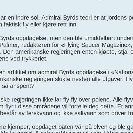
r en indre sol. Admiral Byrds teori er at jordens p
ktisk fly eller kjøre rett inn.
yrds oppdagelse, men den ble umiddelbart undert
Palmer, redaktøren for «Flying Saucer Magazine»,
. Den amerikanske regjeringen enten kjøpte, stjal e
ene ved trykkeriet.
 en artikkel om admiral Byrds oppdagelse i «Nation
kanske regjeringen slukte nesten alle utgaver. Hvi
e så anspent?
e regjeringen ikke lar fly fly over polene. Alle fly
om flyr i disse områdene vil fortelle deg dette. Et an
 består av ferskvann og ikke saltvann som driver fr
rme kjemper, oppdaget båten vår på elven og ble g