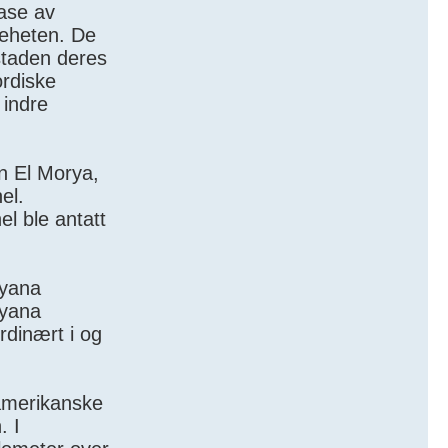
rase av
keheten. De
staden deres
ordiske
 indre
n El Morya,
el.
l ble antatt
ayana
ayana
dinært i og
 amerikanske
. I