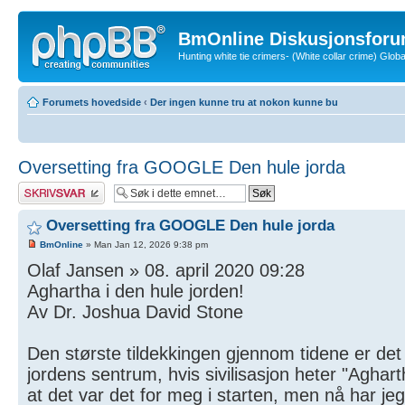
BmOnline Diskusjonsforu
Hunting white tie crimers- (White collar crime) Glo
Forumets hovedside
‹
Der ingen kunne tru at nokon kunne bu
Oversetting fra GOOGLE Den hule jorda
Skriv et svar
Oversetting fra GOOGLE Den hule jorda
BmOnline
» Man Jan 12, 2026 9:38 pm
Olaf Jansen » 08. april 2020 09:28
Aghartha i den hule jorden!
Av Dr. Joshua David Stone
Den største tildekkingen gjennom tidene er det
jordens sentrum, hvis sivilisasjon heter "Aghar
at det var det for meg i starten, men nå har je