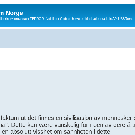
m Norge
balisering = organisert TERROR. Nei til det Globale helvetet, blodbadet made in AP, USSRome!
 faktum at det finnes en sivilisasjon av mennesker 
tha". Dette kan være vanskelig for noen av dere å t
g en absolutt visshet om sannheten i dette.