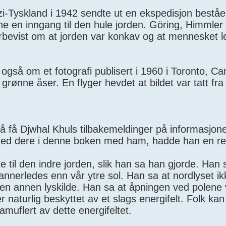
i-Tyskland i 1942 sendte ut en ekspedisjon bestå
ne en inngang til den hule jorden. Göring, Himmler 
verbevist om at jorden var konkav og at mennesket 
også om et fotografi publisert i 1960 i Toronto, C
rønne åser. En flyger hevdet at bildet var tatt fra
g å få Djwhal Khuls tilbakemeldinger på informasjon
t med dere i denne boken med ham, hadde han en r
e til den indre jorden, slik han sa han gjorde. Han 
 annerledes enn vår ytre sol. Han sa at nordlyset ik
 en annen lyskilde. Han sa at åpningen ved polene 
r naturlig beskyttet av et slags energifelt. Folk ka
kamuflert av dette energifeltet.