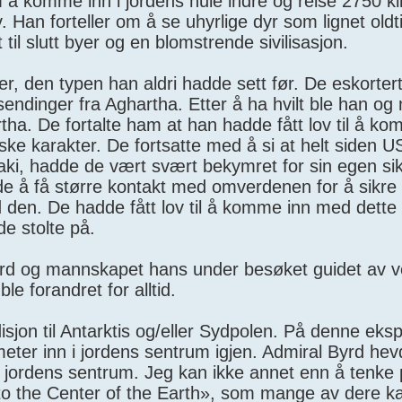
 å komme inn i jordens hule indre og reise 2750 k
iv. Han forteller om å se uhyrlige dyr som lignet old
l slutt byer og en blomstrende sivilisasjon.
r, den typen han aldri hadde sett før. De eskortert
tsendinger fra Aghartha. Etter å ha hvilt ble han o
ha. De fortalte ham at han hadde fått lov til å ko
ke karakter. De fortsatte med å si at helt siden 
i, hadde de vært svært bekymret for sin egen si
de å få større kontakt med omverdenen for å sikre a
 den. De hadde fått lov til å komme inn med dette 
e stolte på.
 Byrd og mannskapet hans under besøket guidet av ve
ble forandret for alltid.
sjon til Antarktis og/eller Sydpolen. På denne eks
ter inn i jordens sentrum igjen. Admiral Byrd hev
l jordens sentrum. Jeg kan ikke annet enn å tenke 
to the Center of the Earth», som mange av dere k