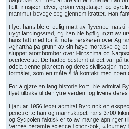
dagboken sin med andre vitner forteller han om
fjell, innsjøer, elver, grønn vegetasjon og dyrel
mammut bevege seg gjennom krattet. Han fant ti
Flyet hans ble endelig møtt av flyvende maskine
trygt landingssted, og han ble høflig møtt av u
hans tatt med for å møte herskeren over Aghart
Aghartha på grunn av sin høye moralske og etis
sluppet atombomber over Hiroshima og Nagosak
overlevelse. De hadde bestemt at det var på ti
ødela denne planeten og deres sivilisasjon med
formålet, som en måte å få kontakt med noen d
For å gjøre en lang historie kort, ble admiral
flyet tilbake til den ytre verden, og livene deres 
I januar 1956 ledet admiral Byrd nok en ekspedi
penetrerte han og mannskapet hans 3700 kilome
og Sydpolen faktisk er to av mange åpninger ti
Vernes berømte science fiction-bok, «Journey 