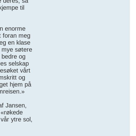
e deres, så
jempe til
den enorme
tt foran meg
meg en klase
r mye søtere
e bedre og
res selskap
besøket vårt
mskritt og
 eget hjem på
emreisen.»
af Jansen,
t «røkede
vår ytre sol,