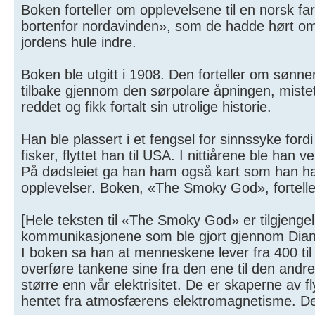
Boken forteller om opplevelsene til en norsk far
bortenfor nordavinden», som de hadde hørt om
jordens hule indre.
Boken ble utgitt i 1908. Den forteller om sønne
tilbake gjennom den sørpolare åpningen, mistet f
reddet og fikk fortalt sin utrolige historie.
Han ble plassert i et fengsel for sinnssyke fordi 
fisker, flyttet han til USA. I nittiårene ble ha
På dødsleiet ga han ham også kart som han had
opplevelser. Boken, «The Smoky God», fortelle
[Hele teksten til «The Smoky God» er tilgjenge
kommunikasjonene som ble gjort gjennom Diann
I boken sa han at menneskene lever fra 400 til
overføre tankene sine fra den ene til den andre 
større enn vår elektrisitet. De er skaperne av 
hentet fra atmosfærens elektromagnetisme. De 