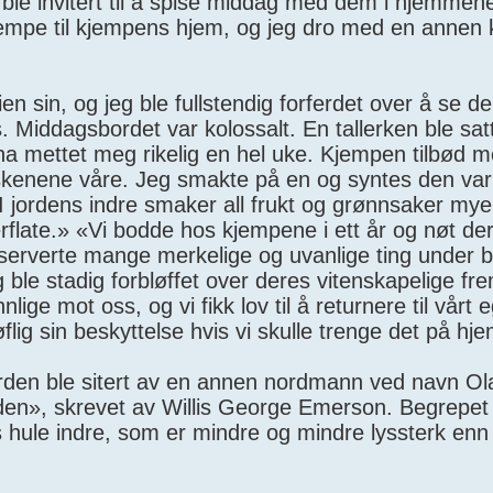
Vi ble invitert til å spise middag med dem i hjemmen
jempe til kjempens hjem, og jeg dro med en annen k
en sin, og jeg ble fullstendig forferdet over å se 
. Middagsbordet var kolossalt. En tallerken ble sa
 ha mettet meg rikelig en hel uke. Kjempen tilbød 
erskenene våre. Jeg smakte på en og syntes den va
 jordens indre smaker all frukt og grønnsaker my
erflate.» «Vi bodde hos kjempene i ett år og nøt de
observerte mange merkelige og uvanlige ting under 
e stadig forbløffet over deres vitenskapelige fre
lige mot oss, og vi fikk lov til å returnere til vårt
lig sin beskyttelse hvis vi skulle trenge det på hj
orden ble sitert av en annen nordmann ved navn Ol
uden», skrevet av Willis George Emerson. Begrepe
s hule indre, som er mindre og mindre lyssterk enn 