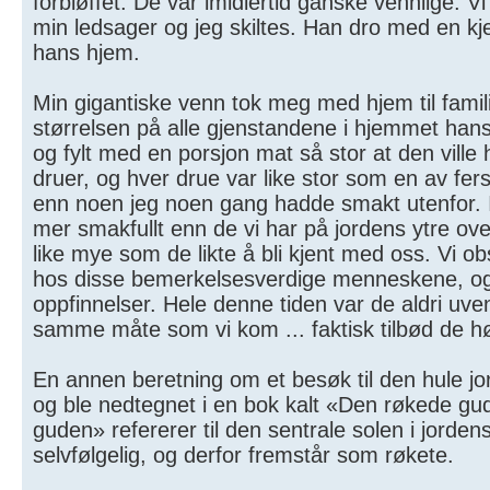
forbløffet. De var imidlertid ganske vennlige. 
min ledsager og jeg skiltes. Han dro med en k
hans hjem.
Min gigantiske venn tok meg med hjem til famili
størrelsen på alle gjenstandene i hjemmet hans
og fylt med en porsjon mat så stor at den ville
druer, og hver drue var like stor som en av f
enn noen jeg noen gang hadde smakt utenfor. I
mer smakfullt enn de vi har på jordens ytre ov
like mye som de likte å bli kjent med oss. Vi 
hos disse bemerkelsesverdige menneskene, og bl
oppfinnelser. Hele denne tiden var de aldri uvenn
samme måte som vi kom ... faktisk tilbød de høf
En annen beretning om et besøk til den hule j
og ble nedtegnet i en bok kalt «Den røkede g
guden» refererer til den sentrale solen i jorden
selvfølgelig, og derfor fremstår som røkete.