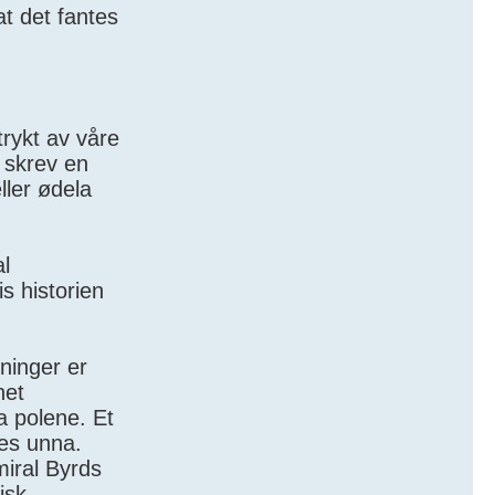
at det fantes
rykt av våre
 skrev en
ller ødela
al
s historien
vninger er
net
a polene. Et
les unna.
iral Byrds
isk