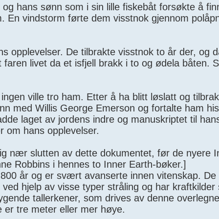
 og hans sønn som i sin lille fiskebåt forsøkte å fi
. En vindstorm førte dem visstnok gjennom polåpni
ns opplevelser. De tilbrakte visstnok to år der, og
aren livet da et isfjell brakk i to og ødela båten.
ingen ville tro ham. Etter å ha blitt løslatt og tilbr
n venn med Willis George Emerson og fortalte ham his
de laget av jordens indre og manuskriptet til han
r om hans opplevelser.
lig nær slutten av dette dokumentet, før de nyere I
e Robbins i hennes to Inner Earth-bøker.]
 800 år og er svært avanserte innen vitenskap. De
ved hjelp av visse typer stråling og har kraftkilder
flygende tallerkener, som drives av denne overlegne
er tre meter eller mer høye.