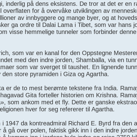
i, inderlig på dens eksistens. De tror at det er en 
l overflaten for å overvåke utviklingen av mennes
illioner av innbyggere og mange byer, og at hoved
er ga ordre til Dalai Lama i Tibet, som var hans j
nom visse hemmelige tunneler som forbinder denne
rich, som var en kanal for den Oppstegne Mestere
undet med den indre jorden, Shamballa, via en tunn
maer som var sverget til taushet. En lignende tunne
 den store pyramiden i Giza og Agartha.
a er de to mest berømte tekstene fra India. Ram
Bhagavad Gita forteller historien om Krishna. Ram
», som ankom med et fly. Dette er ganske ekstraor
ligionen hver for seg refererer til Agartha.
om i 1947 da kontreadmiral Richard E. Byrd fra den
 å gå over polen, faktisk gikk inn i den indre jorden