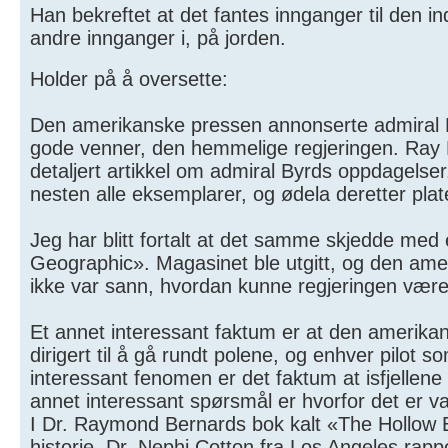
Han bekreftet at det fantes innganger til den in
andre innganger i, på jorden.
Holder på å oversette:
Den amerikanske pressen annonserte admiral B
gode venner, den hemmelige regjeringen. Ray 
detaljert artikkel om admiral Byrds oppdagelser
nesten alle eksemplarer, og ødela deretter plat
Jeg har blitt fortalt at det samme skjedde med
Geographic». Magasinet ble utgitt, og den ameri
ikke var sann, hvordan kunne regjeringen vær
Et annet interessant faktum er at den amerikansk
dirigert til å gå rundt polene, og enhver pilot s
interessant fenomen er det faktum at isfjellene
annet interessant spørsmål er hvorfor det er 
I Dr. Raymond Bernards bok kalt «The Hollow 
historie. Dr. Nephi Cotton fra Los Angeles rap