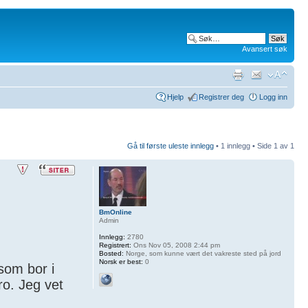
Avansert søk
Hjelp
Registrer deg
Logg inn
Gå til første uleste innlegg
• 1 innlegg • Side
1
av
1
BmOnline
Admin
Innlegg:
2780
Registrert:
Ons Nov 05, 2008 2:44 pm
Bosted:
Norge, som kunne vært det vakreste sted på jord
Norsk er best:
0
som bor i
ro. Jeg vet