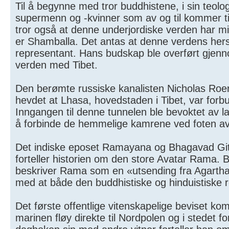
Til å begynne med tror buddhistene, i sin teolog
supermenn og -kvinner som av og til kommer ti
tror også at denne underjordiske verden har m
er Shamballa. Det antas at denne verdens hersk
representant. Hans budskap ble overført gjen
verden med Tibet.
Den berømte russiske kanalisten Nicholas Roe
hevdet at Lhasa, hovedstaden i Tibet, var forb
Inngangen til denne tunnelen ble bevoktet av la
å forbinde de hemmelige kamrene ved foten av
Det indiske eposet Ramayana og Bhagavad Git
forteller historien om den store Avatar Rama. 
beskriver Rama som en «utsending fra Agartha
med at både den buddhistiske og hinduistiske re
Det første offentlige vitenskapelige beviset k
marinen fløy direkte til Nordpolen og i stedet for