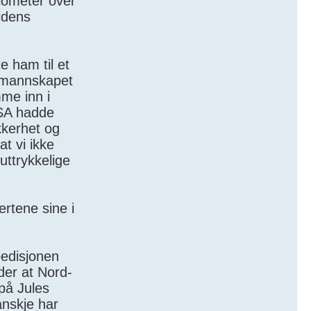
ilometer over
tidens
e ham til et
g mannskapet
mme inn i
USA hadde
kkerhet og
t vi ikke
uttrykkelige
rtene sine i
pedisjonen
der at Nord-
på Jules
anskje har