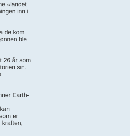
nne «landet
ngen inn i
 da de kom
 Sønnen ble
akt 26 år som
torien sin.
s
nner Earth-
 kan
 som er
 kraften,