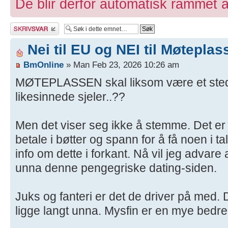
De blir derfor automatisk rammet a
Skriv et svar
Nei til EU og NEI til Møteplas
BmOnline
» Man Feb 23, 2026 10:26 am
MØTEPLASSEN skal liksom være et sted
likesinnede sjeler..??
Men det viser seg ikke å stemme. Det e
betale i bøtter og spann for å få noen i ta
info om dette i forkant. Nå vil jeg advare 
unna denne pengegriske dating-siden.
Juks og fanteri er det de driver på med. 
ligge langt unna. Mysfin er en mye bedre 