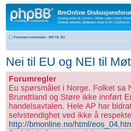
BmOnline Diskusjonsforu
Hunting white tie crimers- (White collar crime) Glob
Globale helvetet, blodbadet made in AP, USSRome!
Forumets hovedside
‹
NEI TIL EU
Nei til EU og NEI til Mø
Forumregler
Eu spørsmålet i Norge. Folket sa N
Brundtland og Støre ikke innført E
handelsavtalen. Hele AP har bidratt
selvstendighet ved ikke å respekt
http://bmonline.no/html/eos_04.ht