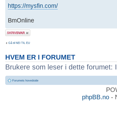
https://mysfin.com/
BmOnline
Skriv et svar
Gå til NEI TIL EU
HVEM ER I FORUMET
Brukere som leser i dette forumet: 
Forumets hovedside
PO
phpBB.no
- 