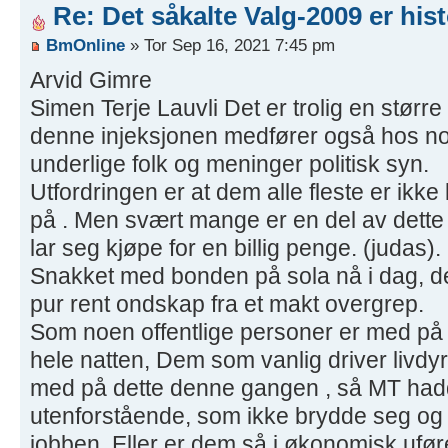
Re: Det såkalte Valg-2009 er hist
BmOnline
» Tor Sep 16, 2021 7:45 pm
Arvid Gimre
Simen Terje Lauvli Det er trolig en større
denne injeksjonen medfører også hos n
underlige folk og meninger politisk syn.
Utfordringen er at dem alle fleste er ikk
på . Men svært mange er en del av dette
lar seg kjøpe for en billig penge. (judas).
Snakket med bonden på sola nå i dag, det
pur rent ondskap fra et makt overgrep.
Som noen offentlige personer er med på , 
hele natten, Dem som vanlig driver livdy
med på dette denne gangen , så MT hadd
utenforstående, som ikke brydde seg og si
jobben. Eller er dem så i økonomisk uføre