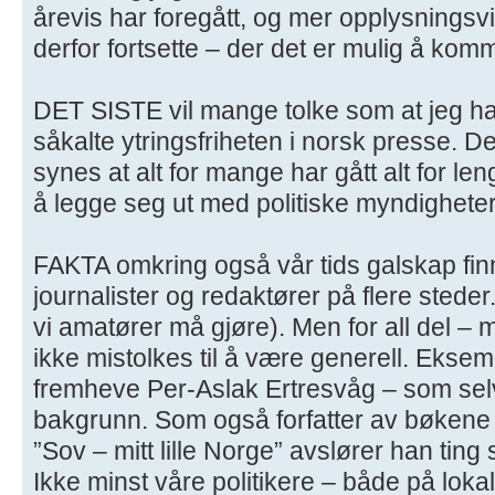
årevis har foregått, og mer opplysnings
derfor fortsette – der det er mulig å komme
DET SISTE vil mange tolke som at jeg har 
såkalte ytringsfriheten i norsk presse. Det 
synes at alt for mange har gått alt for l
å legge seg ut med politiske myndighete
FAKTA omkring også vår tids galskap finn
journalister og redaktører på flere steder
vi amatører må gjøre). Men for all del – 
ikke mistolkes til å være generell. Eksemp
fremheve Per-Aslak Ertresvåg – som selv
bakgrunn. Som også forfatter av bøkene
”Sov – mitt lille Norge” avslører han ting
Ikke minst våre politikere – både på lokal