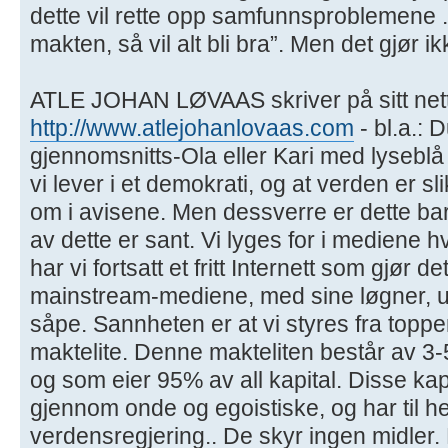
dette vil rette opp samfunnsproblemene .
makten, så vil alt bli bra”. Men det gjør ik
ATLE JOHAN LØVAAS skriver på sitt net
http://www.atlejohanlovaas.com
- bl.a.: 
gjennomsnitts-Ola eller Kari med lyseblå
vi lever i et demokrati, og at verden er sli
om i avisene. Men dessverre er dette bar
av dette er sant. Vi lyges for i mediene 
har vi fortsatt et fritt Internett som gjør 
mainstream-mediene, med sine løgner, u
såpe. Sannheten er at vi styres fra toppen
maktelite. Denne makteliten består av 3
og som eier 95% av all kapital. Disse kap
gjennom onde og egoistiske, og har til h
verdensregjering.. De skyr ingen midler. 