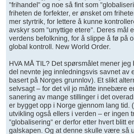
”frihandel” og noe så fint som ”globalise
friheten de forfekter, er ønsket om frihete
mer styrtrik, for lettere å kunne kontroll
avskyr som ”unyttige etere”. Deres mål 
verdens befolkning, for å slippe å fø på
global kontroll. New World Order.
HVA MÅ TIL? Det spørsmålet mener jeg b
del nevnte jeg innledningsvis savnet av e
basert på Norges grunnlov). Et slikt altern
selvsagt – for det vil jo måtte innebære 
sanering av mange stillinger i det overa
er bygget opp i Norge gjennom lang tid
utvikling også ellers i verden – er ingen t
”globalisering” er derfor etter hvert blitt
galskapen. Og at denne skulle være så ut