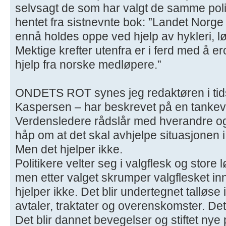
selvsagt de som har valgt de samme polit
hentet fra sistnevnte bok: ”Landet Norge
ennå holdes oppe ved hjelp av hykleri, lø
Mektige krefter utenfra er i ferd med å e
hjelp fra norske medløpere.”
ONDETS ROT synes jeg redaktøren i tids
Kaspersen – har beskrevet på en tanke
Verdensledere rådslår med hverandre og 
håp om at det skal avhjelpe situasjonen 
Men det hjelper ikke.
Politikere velter seg i valgflesk og store
men etter valget skrumper valgflesket inn
hjelper ikke. Det blir undertegnet talløse
avtaler, traktater og overenskomster. Det
Det blir dannet bevegelser og stiftet nye p