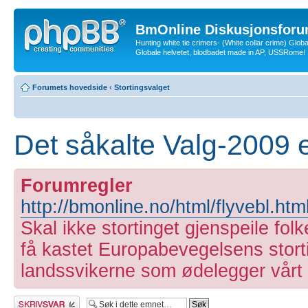
BmOnline Diskusjonsforu
Hunting white tie crimers- (White collar crime) Glob
Globale helvetet, blodbadet made in AP, USSRome!
Forumets hovedside
‹
Stortingsvalget
Det såkalte Valg-2009 er
Forumregler
http://bmonline.no/html/flyvebl.htm
Skal ikke stortinget gjenspeile folk
få kastet Europabevegelsens stort
landssvikerne som ødelegger vårt 
Skriv et svar