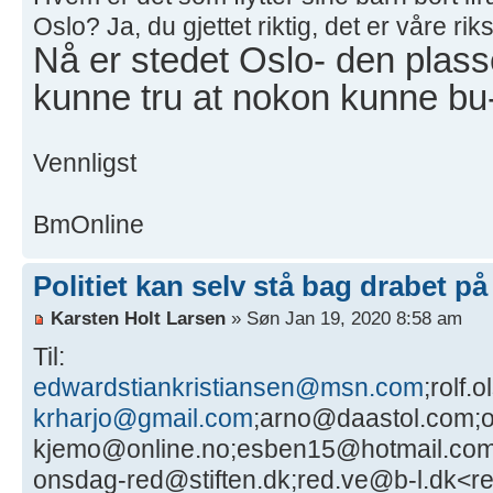
Oslo? Ja, du gjettet riktig, det er våre riks
Nå er stedet Oslo- den plass
kunne tru at nokon kunne bu
Vennligst
BmOnline
Politiet kan selv stå bag drabet p
Karsten Holt Larsen
» Søn Jan 19, 2020 8:58 am
Til:
edwardstiankristiansen@msn.com
;rolf
krharjo@gmail.com
;arno@daastol.com;o
kjemo@online.no;esben15@hotmail.com
onsdag-red@stiften.dk;red.ve@b-l.dk<r