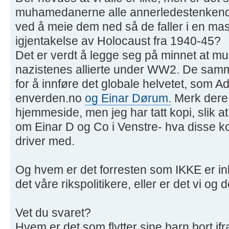
muhamedanerne alle annerledestenkend
ved å meie dem ned så de faller i en ma
igjentakelse av Holocaust fra 1940-45?
Det er verdt å legge seg på minnet at
nazistenes allierte under WW2. De samm
for å innføre det globale helvetet, som Ad
enverden.no
og Einar Dørum.
Merk dere 
hjemmeside, men jeg har tatt kopi, slik a
om Einar D og Co i Venstre- hva disse 
driver med.
Og hvem er det forresten som IKKE er ink
det våre rikspolitikere, eller er det vi o
Vet du svaret?
Hvem er det som flytter sine barn bort if