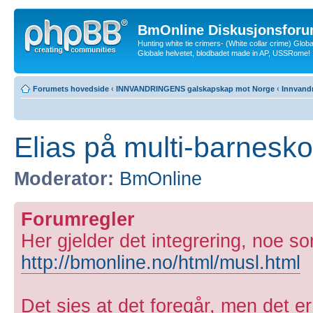
BmOnline Diskusjonsforu
Hunting white tie crimers- (White collar crime) Glob
Globale helvetet, blodbadet made in AP, USSRome!
Forumets hovedside
‹
INNVANDRINGENS galskapskap mot Norge
‹
Innvandr
Elias på multi-barnesk
Moderator:
BmOnline
Forumregler
Her gjelder det integrering, noe 
http://bmonline.no/html/musl.html
Det sies at det foregår, men det er