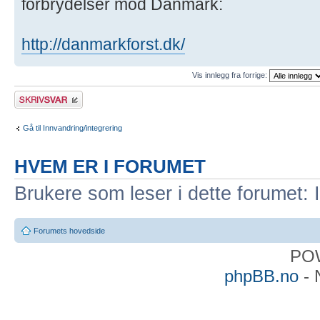
forbrydelser mod Danmark:
http://danmarkforst.dk/
Vis innlegg fra forrige:
Skriv et svar
Gå til Innvandring/integrering
HVEM ER I FORUMET
Brukere som leser i dette forumet: 
Forumets hovedside
PO
phpBB.no
- 