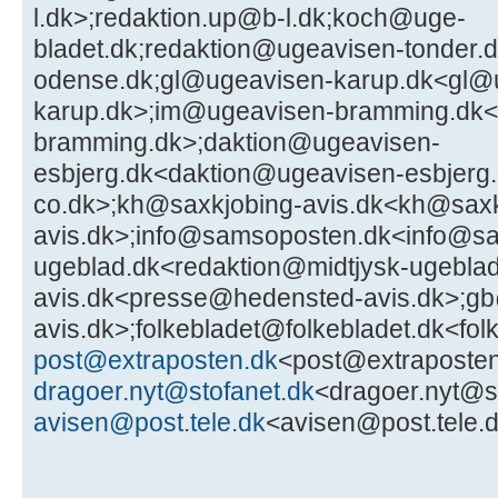
l.dk>;redaktion.up@b-l.dk;koch@uge-
bladet.dk;redaktion@ugeavisen-tonder
odense.dk;gl@ugeavisen-karup.dk<gl@
karup.dk>;im@ugeavisen-bramming.dk
bramming.dk>;daktion@ugeavisen-
esbjerg.dk<daktion@ugeavisen-esbjerg.
co.dk>;kh@saxkjobing-avis.dk<kh@saxk
avis.dk>;info@samsoposten.dk<info@sam
ugeblad.dk<redaktion@midtjysk-ugebla
avis.dk<presse@hedensted-avis.dk>;g
avis.dk>;folkebladet@folkebladet.dk<fol
post@extraposten.dk
<post@extraposten
dragoer.nyt@stofanet.dk
<dragoer.nyt@s
avisen@post.tele.dk
<avisen@post.tele.