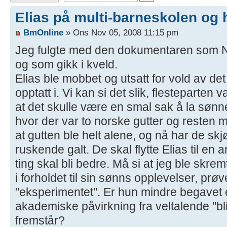
Elias på multi-barneskolen og
BmOnline
» Ons Nov 05, 2008 11:15 pm
Jeg fulgte med den dokumentaren som NR
og som gikk i kveld.
Elias ble mobbet og utsatt for vold av det
opptatt i. Vi kan si det slik, flesteparten
at det skulle være en smal sak å la søn
hvor der var to norske gutter og resten 
at gutten ble helt alene, og nå har de skjø
ruskende galt. De skal flytte Elias til en 
ting skal bli bedre. Må si at jeg ble skr
i forholdet til sin sønns opplevelser, prøve
"eksperimentet". Er hun mindre begavet el
akademiske påvirkning fra veltalende "bl
fremstår?