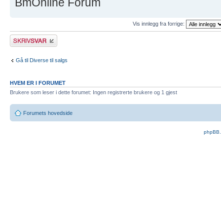
BmOnline Forum
Vis innlegg fra forrige:
Skriv et svar
Gå til Diverse til salgs
HVEM ER I FORUMET
Brukere som leser i dette forumet: Ingen registrerte brukere og 1 gjest
Forumets hovedside
phpBB.