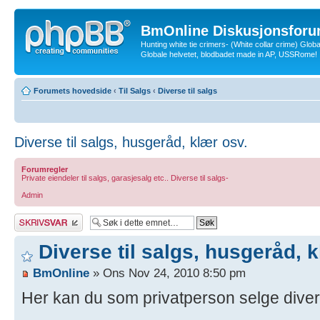
BmOnline Diskusjonsforu
Hunting white tie crimers- (White collar crime) Glob
Globale helvetet, blodbadet made in AP, USSRome!
Forumets hovedside
‹
Til Salgs
‹
Diverse til salgs
Diverse til salgs, husgeråd, klær osv.
Forumregler
Private eiendeler til salgs, garasjesalg etc.. Diverse til salgs-
Admin
Skriv et svar
Diverse til salgs, husgeråd, k
BmOnline
» Ons Nov 24, 2010 8:50 pm
Her kan du som privatperson selge diver