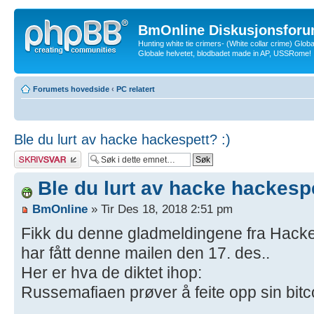
BmOnline Diskusjonsforu
Hunting white tie crimers- (White collar crime) Glob
Globale helvetet, blodbadet made in AP, USSRome!
Forumets hovedside
‹
PC relatert
Ble du lurt av hacke hackespett? :)
Skriv et svar
Ble du lurt av hacke hackespe
BmOnline
» Tir Des 18, 2018 2:51 pm
Fikk du denne gladmeldingene fra Hacke
har fått denne mailen den 17. des..
Her er hva de diktet ihop:
Russemafiaen prøver å feite opp sin bitc