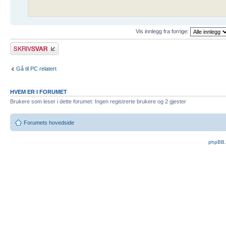
Vis innlegg fra forrige:
Skriv et svar
Gå til PC relatert
HVEM ER I FORUMET
Brukere som leser i dette forumet: Ingen registrerte brukere og 2 gjester
Forumets hovedside
phpBB.