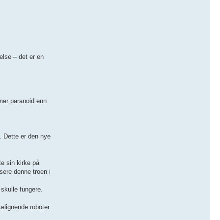
else – det er en
 mer paranoid enn
. Dette er den nye
e sin kirke på
isere denne troen i
 skulle fungere.
kelignende roboter