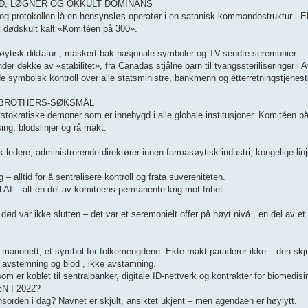
OD, LØGNER OG OKKULT DOMINANS
og protokollen lå en hensynsløs operatør i en satanisk kommandostruktur . E
sk dødskult kalt «Komitéen på 300».
tisk diktatur , maskert bak nasjonale symboler og TV-sendte seremonier.
ekke av «stabilitet», fra Canadas stjålne barn til tvangssteriliseringer i Af
vde symbolsk kontroll over alle statsministre, bankmenn og etterretningstjenes
S BROTHERS-SØKSMÅL
stokratiske demoner som er innebygd i alle globale institusjoner. Komitéen på
ing, blodslinjer og rå makt.
dere, administrerende direktører innen farmasøytisk industri, kongelige linj
– alltid for å sentralisere kontroll og frata suvereniteten.
 AI – alt en del av komiteens permanente krig mot frihet .
d var ikke slutten – det var et seremonielt offer på høyt nivå , en del av et
k marionett, et symbol for folkemengdene. Ekte makt paraderer ikke – den skju
m avstemning og blod , ikke avstamning.
om er koblet til sentralbanker, digitale ID-nettverk og kontrakter for biomedisi
 I 2022?
orden i dag? Navnet er skjult, ansiktet ukjent – ​​men agendaen er høylytt.