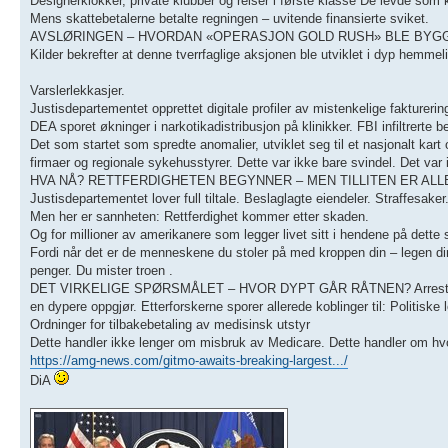
Designerklokker, private klubber og reiser i første klasse De levde som 
Mens skattebetalerne betalte regningen – uvitende finansierte sviket.
AVSLØRINGEN – HVORDAN «OPERASJON GOLD RUSH» BLE BYGGE
Kilder bekrefter at denne tverrfaglige aksjonen ble utviklet i dyp hemme
Varslerlekkasjer.
Justisdepartementet opprettet digitale profiler av mistenkelige faktureri
DEA sporet økninger i narkotikadistribusjon på klinikker. FBI infiltrerte
Det som startet som spredte anomalier, utviklet seg til et nasjonalt kart ov
firmaer og regionale sykehusstyrer. Dette var ikke bare svindel. Det var
HVA NÅ? RETTFERDIGHETEN BEGYNNER – MEN TILLITEN ER AL
Justisdepartementet lover full tiltale. Beslaglagte eiendeler. Straffesaker. 
Men her er sannheten: Rettferdighet kommer etter skaden.
Og for millioner av amerikanere som legger livet sitt i hendene på dette 
Fordi når det er de menneskene du stoler på med kroppen din – legen din,
penger. Du mister troen .
DET VIRKELIGE SPØRSMÅLET – HVOR DYPT GÅR RÅTNEN? Arrestasjonene 
en dypere oppgjør. Etterforskerne sporer allerede koblinger til: Politis
Ordninger for tilbakebetaling av medisinsk utstyr
Dette handler ikke lenger om misbruk av Medicare. Dette handler om hvord
https://amg-news.com/gitmo-awaits-breaking-largest.../
DiA