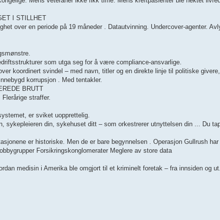
kongelige. Mens veteraner ikke fikk time. Mens kreftpasienter ble nektet livr
T I STILLHET
lighet over en periode på 19 måneder . Datautvinning. Undercover-agenter. Avly
ngsmønstre.
 bedriftsstrukturer som utga seg for å være compliance-ansvarlige.
er koordinert svindel – med navn, titler og en direkte linje til politiske givere,
 innebygd korrupsjon . Med tentakler.
LEREDE BRUTT
Flerårige straffer.
systemet, er sviket uopprettelig.
 sykepleieren din, sykehuset ditt – som orkestrerer utnyttelsen din ... Du ta
er historiske. Men de er bare begynnelsen . Operasjon Gullrush har åp
ke lobbygrupper Forsikringskonglomerater Meglere av store data
an medisin i Amerika ble omgjort til et kriminelt foretak – fra innsiden og ut