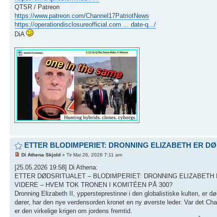
QTSR / Patreon
https://www.patreon.com/Channel17PatriotNews
https://operationdisclosureofficial.com ... date-q.../
DiA
ETTER BLODIMPERIET: DRONNING ELIZABETH ER D
Di Athena Skjold
» Tir Mai 26, 2026 7:11 am
[25.05.2026 19:58] Di Athena:
ETTER DØDSRITUALET – BLODIMPERIET: DRONNING ELIZABETH
VIDERE – HVEM TOK TRONEN I KOMITÉEN PÅ 300?
Dronning Elizabeth II, yppersteprestinne i den globalistiske kulten, er 
dører, har den nye verdensorden kronet en ny øverste leder. Var det Cha
er den virkelige krigen om jordens fremtid.