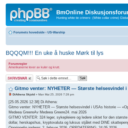
BmOnline Diskusjonsforu
Hunting white tie crimers- (White collar crime) Glo
Forumets hovedside
‹
US-Warship
BQQQM!!! En uke å huske Mørk til lys
Forumregler
Amerikanerne lever av kuler og krutt.
Skriv et svar
Gitmo venter: NYHETER — Største helsesvindel 
DiAthena Skjold
» Man Mai 25, 2026 7:28 pm
[25.05.2026 12:38] Di Athena:
Gitmo venter: NYHETER — Største helsesvindel i USAs historie — «Opera
Medeea GreereAv Medeea Greere24. mai 2026
GITMO VENTER: 324 leger, sykepleiere og ledere siktet for den største 
dollar, herskapshus, kryptovaluta og luksus stjålet med DINE skattepen
Opprinnelig innlegg: 2. februar 2026. OPPDATERING: 24.05.2026