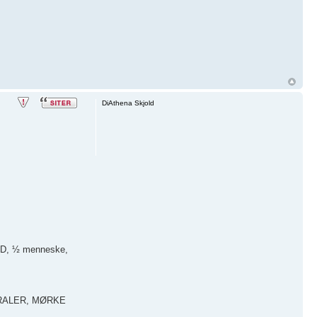
DiAthena Skjold
ID, ½ menneske,
ERALER, MØRKE