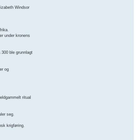
lizabeth Windsor
rika.
ter under kronens
 300 ble grunnlagt
er og
 eldgammelt ritual
ler seg.
nsk krigføring.