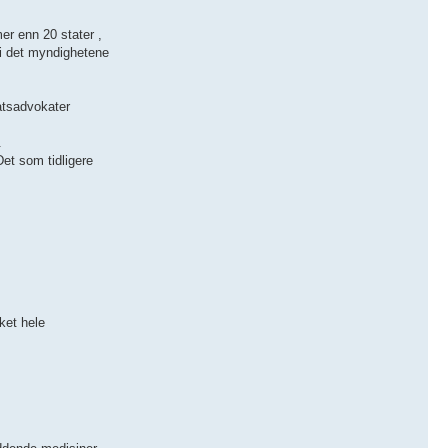
er enn 20 stater ,
, i det myndighetene
tatsadvokater
.
et som tidligere
ket hele