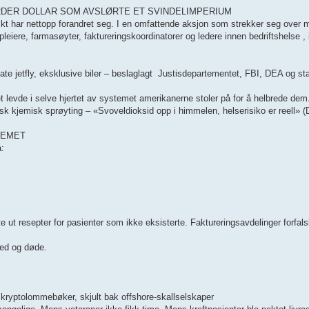
ARDER DOLLAR SOM AVSLØRTE ET SVINDELIMPERIUM
kt har nettopp forandret seg. I en omfattende aksjon som strekker seg over m
pleiere, farmasøyter, faktureringskoordinatorer og ledere innen bedriftshelse 
vate jetfly, eksklusive biler – beslaglagt ️ Justisdepartementet, FBI, DEA og s
et levde i selve hjertet av systemet amerikanerne stoler på for å helbrede dem
emisk sprøyting – «Svoveldioksid opp i himmelen, helserisiko er reell» (D
TEMET
å:
e ut resepter for pasienter som ikke eksisterte. Faktureringsavdelinger forfals
led og døde.
 i kryptolommebøker, skjult bak offshore-skallselskaper