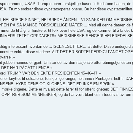
ngsprogrammer, USAP. Trump erobrer forskjellige baser til Redstone-basen, d
 i USA. Trump erobrer disse dypstatsoperasjonene. Du har disse dypstatsmilit
, HELBREDE SINNET, HELBREDE ÅNDEN – VI SNAKKER OM MEDISIN
Å SÅ MANGE FORSKJELLIGE MÅTER ... Med all denne dataen de fikk
er de til å gi til forskere, til folk over hele USA, og de kommer til å la de
E UNIVERSITETET OPPDAGET!!» MEDISINESKE SENGER! HELBREDELS
ig interessant hvordan de →ISCENESETTER← alt dette. Disse underjordi
mvesenmonstre voktet disse stedene. ALT DET ER BORTE! FERDIG! FANGET 
dvarsel.»
bben hennes er gjort. En stor del av den nasjonale etterretningstjenesten gi
 DET HAR PÅGÅTT LENGE.»
felle, fordi TRUMP VAR DEN EKTE PRESIDENTEN 45–46–47.»
asjoner knyttet til soldatene, forskjellige ranger, helt inne i Pentagon, helt til
NSENE, HYBRIDENE OG KLONENE. DET ER IKKE EN SPØK.»
lig mørke tingene. Dette er hva alt dette fører til for offentligheten: DET 
ER SOM MENNESKER, og de har vært blant oss i tusenvis av, om ikk