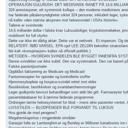
OPERASJON GULLRUSH: DET MEDISINSK RANET PÅ 14,6 MILLI
324 arrestasjoner, ett systemisk kollaps – den moderne medisinens ansi
har føderale påtalemyndigheter siktet 324 personer, inkludert leger, syke
nå kaller «den største aksjonen mot helsesvindel i USAs historie».
Tallene er svimlende:
14,6 milliarder dollar i falske krav Luksusboliger, kryptolommebøker, pri
mobilisert for full styrke
Dette var ikke én dårlig aktør. Dette var et nettverk . Et imperium. Og d
RELATERT: RØD VARSEL: EPA-sjef LEE ZELDIN bekrefter stratosfærisk kj
ble kalt «konspirasjon» kalles nå offisiell politikk.)
METODEN – HVORDAN SVINDELEN BLE BYGGET INNENFRA SYS
Denne svindelen var ikke subtil. Den var systematisk. Den var basert p
Falske pasientjournaler
Oppblåst fakturering av Medicare og Medicaid
Fantomresepter for opioider og kontrollerte stoffer
Hjemmesykepleie og hospice-svindel rettet mot eldre
Bestikkelser, bestikkelser og svartebørshenvisninger
Leger godkjente bevisst behandlinger som aldri ble gitt. Farmasøyter fylt
pasientdatabaser for å tømme føderale programmer.
Ordningen tømte helsesystemet for blod – mens ekte pasienter ventet, 
LIVSSTILEN — BLODPENGER BLE FORVANDT TIL LUKSUS
Hva gjorde de med pengene?
Megaherskapshus i inngjerdede områder
Garasjer fulle av Lamborghini-er og Bentley-er Millioner kanaliseres inn