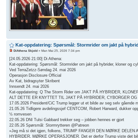
Kat-oppdatering: Spørsmål: Stormrider om jakt på hybri
DiAthena Skjold
» Man Mai 25, 2026 7:34 pm
[24.05.2026 21:00] Di Athena:
Kat-oppdatering: Spørsmål: Stormrider om jakt på hybrider, kloner og cy
Ved TerraZetzz-Søndag 24. mai 2026
Operasjon Disclosure Official
Av Kat, bidragsyter Skribent
Innsendt 24. mai 2026
Kat-oppdatering: Q The Storm Rider om JAKT PÅ HYBRIDER, KLO
ALT DETTE ER KNYTTET TIL JAKT PÅ HYBRIDER, CYBORGER OG
17.05.2026 President/CiC Trump legger ut et bilde av seg selv gående 
21.05.26 Tidligere avdelingssjef CENTCOM, Robert Harward, dukke
½ romvesen
22.05.26 DNI Tulsi Gabbard trekker seg – jobben hennes er gjort
22.05.26 Spørsmål: Stormrytteren @Patreon
«Jeg må si det igjen, folkens, TRUMP FANGER DEN MØRKE DE
HYBRIDER, MØRKE OPERASJONER. Det er derfor Trump viste det bilde