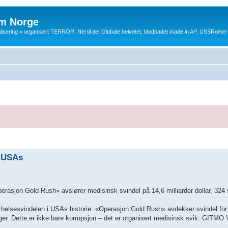
m Norge
balisering = organisert TERROR. Nei til det Globale helvetet, blodbadet made in AP, USSRome!
i USAs
sjon Gold Rush» avslører medisinsk svindel på 14,6 milliarder dollar, 324 
helsesvindelen i USAs historie. «Operasjon Gold Rush» avdekker svindel for 1
ger. Dette er ikke bare korrupsjon – det er organisert medisinsk svik. GITM