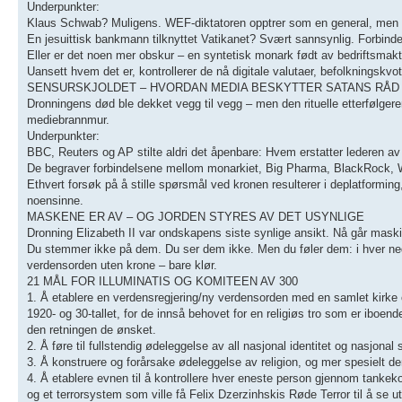
Underpunkter:
Klaus Schwab? Muligens. WEF-diktatoren opptrer som en general, men er
En jesuittisk bankmann tilknyttet Vatikanet? Svært sannsynlig. Forbinde
Eller er det noen mer obskur – en syntetisk monark født av bedriftsma
Uansett hvem det er, kontrollerer de nå digitale valutaer, befolkningskvot
SENSURSKJOLDET – HVORDAN MEDIA BESKYTTER SATANS RÅD
Dronningens død ble dekket vegg til vegg – men den rituelle etterfølgeren
mediebrannmur.
Underpunkter:
BBC, Reuters og AP stilte aldri det åpenbare: Hvem erstatter lederen a
De begraver forbindelsene mellom monarkiet, Big Pharma, BlackRock,
Ethvert forsøk på å stille spørsmål ved kronen resulterer i deplatforming
noensinne.
MASKENE ER AV – OG JORDEN STYRES AV DET USYNLIGE
Dronning Elizabeth II var ondskapens siste synlige ansikt. Nå går maskin
Du stemmer ikke på dem. Du ser dem ikke. Men du føler dem: i hver ned
verdensorden uten krone – bare klør.
21 MÅL FOR ILLUMINATIS OG KOMITEEN AV 300
1. Å etablere en verdensregjering/ny verdensorden med en samlet kirke 
1920- og 30-tallet, for de innså behovet for en religiøs tro som er iboen
den retningen de ønsket.
2. Å føre til fullstendig ødeleggelse av all nasjonal identitet og nasjon
3. Å konstruere og forårsake ødeleggelse av religion, og mer spesielt de
4. Å etablere evnen til å kontrollere hver eneste person gjennom tankek
og et terrorsystem som ville få Felix Dzerzinhskis Røde Terror til å se ut