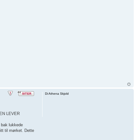
Di Athena Skjold
DEN LEVER
, bak lukkede
t til mørket. Dette