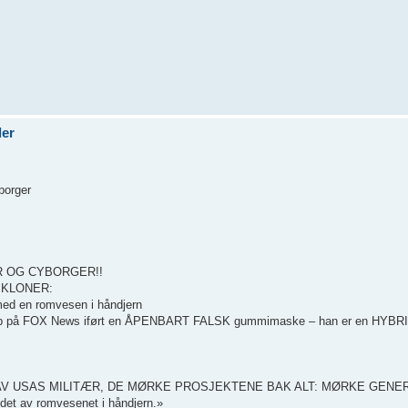
der
borger
NER OG CYBORGER!!
 KLONER:
med en romvesen i håndjern
r opp på FOX News iført en ÅPENBART FALSK gummimaske – han er en HYBR
LEN AV USAS MILITÆR, DE MØRKE PROSJEKTENE BAK ALT: MØRKE GEN
t av romvesenet i håndjern.»