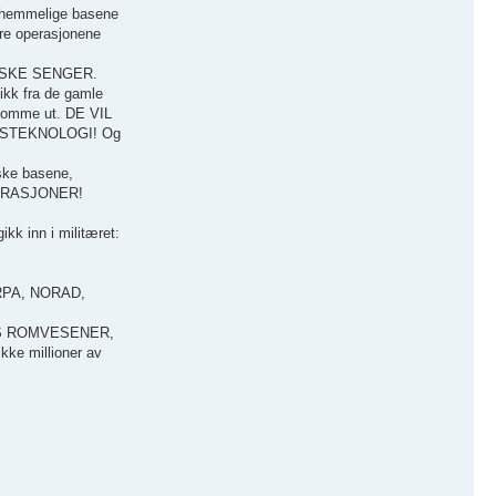
e hemmelige basene
ære operasjonene
ESKE SENGER.
 fra de gamle
t komme ut. DE VIL
ESTEKNOLOGI! Og
ske basene,
OPERASJONER!
kk inn i militæret:
 DARPA, NORAD,
FINNES ROMVESENER,
e millioner av