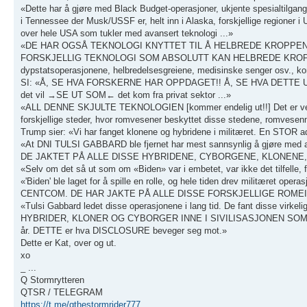
«Dette har å gjøre med Black Budget-operasjoner, ukjente spesialtilga
i Tennessee der Musk/USSF er, helt inn i Alaska, forskjellige regioner
over hele USA som tukler med avansert teknologi ...»
«DE HAR OGSÅ TEKNOLOGI KNYTTET TIL Å HELBREDE KROPPEN
FORSKJELLIG TEKNOLOGI SOM ABSOLUTT KAN HELBREDE KROPPEN P
dypstatsoperasjonene, helbredelsesgreiene, medisinske senger osv., komm
SI: «Å, SE HVA FORSKERNE HAR OPPDAGET!! Å, SE HVA DETT
det vil →SE UT SOM← det kom fra privat sektor ...»
«ALL DENNE SKJULTE TEKNOLOGIEN [kommer endelig ut!!] Det er veld
forskjellige steder, hvor romvesener beskyttet disse stedene, ro
Trump sier: «Vi har fanget klonene og hybridene i militæret. En STOR a
«At DNI TULSI GABBARD ble fjernet har mest sannsynlig å gjøre med at jo
DE JAKTET PÅ ALLE DISSE HYBRIDENE, CYBORGENE, KLONENE,
«Selv om det så ut som om «Biden» var i embetet, var ikke det til
«'Biden' ble laget for å spille en rolle, og hele tiden drev militæret oper
CENTCOM. DE HAR JAKTE PÅ ALLE DISSE FORSKJELLIGE ROMEI
«Tulsi Gabbard ledet disse operasjonene i lang tid. De fant disse virke
HYBRIDER, KLONER OG CYBORGER INNE I SIVILISASJONEN SOM OPPTR
år. DETTE er hva DISCLOSURE beveger seg mot.»
Dette er Kat, over og ut.
xo
_ ...
Q Stormrytteren
QTSR / TELEGRAM
https://t.me/qthestormrider777