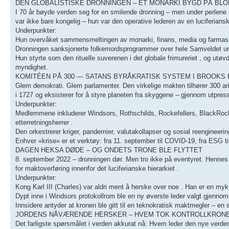
DEN GLOBALISTISKE DRONNINGEN – ET MONARKI BYGD PÅ BL
I 70 år bøyde verden seg for en smilende dronning – men under perlene 
var ikke bare kongelig – hun var den operative lederen av en luciferian
Underpunkter:
Hun overvåket sammensmeltingen av monarki, finans, media og farmasøy
Dronningen sanksjonerte folkemordsprogrammer over hele Samveldet under d
Hun styrte som den rituelle suverenen i det globale frimureriet , og utø
myndighet.
KOMITÉEN PÅ 300 — SATANS BYRÅKRATISK SYSTEM I BROOK
Glem demokrati. Glem parlamenter. Den virkelige makten tilhører 300 ari
i 1727 og eksisterer for å styre planeten fra skyggene – gjennom utpress
Underpunkter:
Medlemmene inkluderer Windsors, Rothschilds, Rockefellers, BlackRock-le
etterretningsherrer .
Den orkestrerer kriger, pandemier, valutakollapser og sosial reengineering 
Enhver «krise» er et verktøy: fra 11. september til COVID-19, fra ESG til
DAGEN HEKSA DØDE – OG ONDETS TRONE BLE FLYTTET
8. september 2022 – dronningen dør. Men tro ikke på eventyret. Hennes dø
for maktoverføring innenfor det luciferianske hierarkiet .
Underpunkter:
Kong Karl III (Charles) var aldri ment å herske over noe . Han er en my
Dypt inne i Windsors protokollrom ble en ny øverste leder valgt gjenno
Innsidere antyder at kronen ble gitt til en teknokratisk maktmegler – en s
JORDENS NÅVÆRENDE HERSKER – HVEM TOK KONTROLLKRONEN
Det farligste spørsmålet i verden akkurat nå: Hvem leder den nye verdens