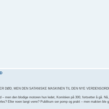
ØD
 ER DØD, MEN DEN SATANISKE MASKINEN TIL DEN NYE VERDENSOR
død – men den blodige motoren hun ledet, Komitéen på 300, fortsetter å gå. Nå
rles? Eller noen langt verre? Publikum ser pomp og prakt – men makten ble git