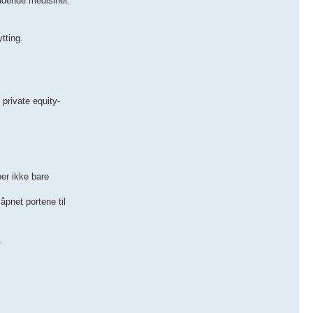
eddende medisiner.
tting.
 private equity-
per ikke bare
net portene til
.