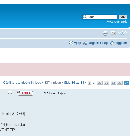
Avansert søk
Hjelp
Registrer deg
Logg inn
Gå til første uleste innlegg
• 337 innlegg •
Side
34
av
34
•
...
1
30
31
32
33
34
DiAthena Skjold
siktet [VIDEO]
4,6 milliarder
O VENTER.