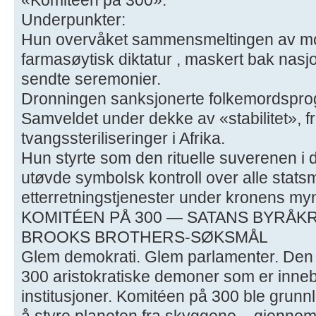
Underpunkter:
Hun overvåket sammensmeltingen av mon
farmasøytisk diktatur , maskert bak nas
sendte seremonier.
Dronningen sanksjonerte folkemordspro
Samveldet under dekke av «stabilitet», fr
tvangssteriliseringer i Afrika.
Hun styrte som den rituelle suverenen i de
utøvde symbolsk kontroll over alle stat
etterretningstjenester under kronens my
KOMITÉEN PÅ 300 — SATANS BYRÅKR
BROOKS BROTHERS-SØKSMÅL
Glem demokrati. Glem parlamenter. Den v
300 aristokratiske demoner som er inneby
institusjoner. Komitéen på 300 ble grunnl
å styre planeten fra skyggene – gjennom 