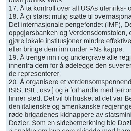
17. Å ta kontroll over all USAs utenriks- o
18. Å gi størst mulig støtte til overnasjo
Det internasjonale pengefondet (IMF), D
oppgjørsbanken og Verdensdomstolen, og
gjøre lokale institusjoner mindre effekti
eller bringe dem inn under FNs kappe.
19. Å trenge inn i og undergrave alle reg
innenfra dem for å ødelegge den suverene
de representerer.
20. Å organisere et verdensomspennende
ISIS, ISIL, osv.] og å forhandle med terrori
finner sted. Det vil bli husket at det var 
den italienske og amerikanske regjeringe
røde brigadenes kidnappere av statsmin
Dozier. Som en sidebemerkning ble Dozie
å snakke om hva som skjedde med ham.