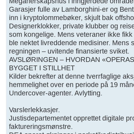
Megaherskapshus i inngjerdede område
Garasjer fulle av Lamborghini-er og Bentl
inn i kryptolommebøker, skjult bak offsh
Designerklokker, private klubber og reise
som kongelige. Mens veteraner ikke fikk 
ble nektet livreddende medisiner. Mens s
regningen – uvitende finansierte sviket.
AVSLØRINGEN – HVORDAN «OPERAS
BYGGET I STILLHET
Kilder bekrefter at denne tverrfaglige aks
hemmelighet over en periode på 19 måne
Undercover-agenter. Avlytting.
Varslerlekkasjer.
Justisdepartementet opprettet digitale pr
faktureringsmønstre.