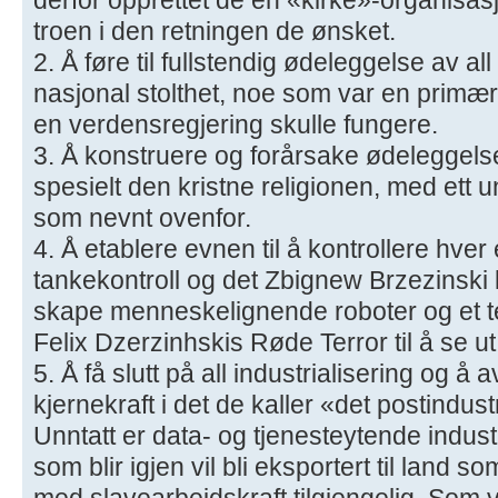
troen i den retningen de ønsket.
2. Å føre til fullstendig ødeleggelse av all
nasjonal stolthet, noe som var en primær
en verdensregjering skulle fungere.
3. Å konstruere og forårsake ødeleggelse
spesielt den kristne religionen, med ett 
som nevnt ovenfor.
4. Å etablere evnen til å kontrollere hv
tankekontroll og det Zbignew Brzezinski k
skape menneskelignende roboter og et te
Felix Dzerzinhskis Røde Terror til å se ut
5. Å få slutt på all industrialisering og å
kjernekraft i det de kaller «det postindus
Unntatt er data- og tjenesteytende indust
som blir igjen vil bli eksportert til land s
med slavearbeidskraft tilgjengelig. Som vi 