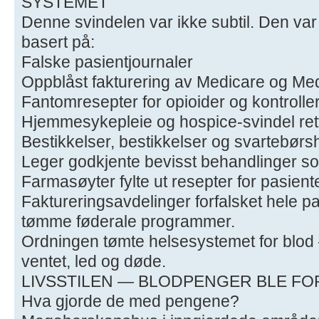
SYSTEMET
Denne svindelen var ikke subtil. Den var
basert på:
Falske pasientjournaler
Oppblåst fakturering av Medicare og Me
Fantomresepter for opioider og kontroller
Hjemmesykepleie og hospice-svindel rett
Bestikkelser, bestikkelser og svartebørs
Leger godkjente bevisst behandlinger som 
Farmasøyter fylte ut resepter for pasient
Faktureringsavdelinger forfalsket hele p
tømme føderale programmer.
Ordningen tømte helsesystemet for blod
ventet, led og døde.
LIVSSTILEN — BLODPENGER BLE FO
Hva gjorde de med pengene?