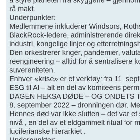
rå makt.
Underpunkter:
Medlemmene inkluderer Windsors, Rothsc
BlackRock-ledere, administrerende direk
industri, kongelige linjer og etterretningsh
Den orkestrerer kriger, pandemier, valut
reengineering – alltid for å sentralisere ko
suvereniteten.
Enhver «krise» er et verktøy: fra 11. sep
ESG til AI – alt en del av komiteens perma
DAGEN HEKSA DØDE – OG ONDETS T
8. september 2022 – dronningen dør. Men
Hennes død var ikke slutten – det var et 
nivå , en del av et eldgammelt ritual for 
luciferianske hierarkiet .
Underpunkter: