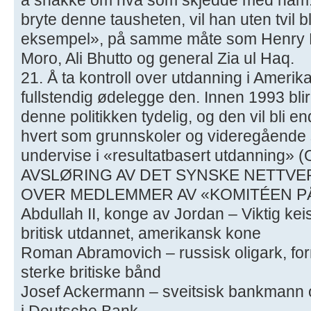
bryte denne tausheten, vil han uten tvil bli 
eksempel», på samme måte som Henry Ki
Moro, Ali Bhutto og general Zia ul Haq.
21. Å ta kontroll over utdanning i Ameri
fullstendig ødelegge den. Innen 1993 blir
denne politikken tydelig, og den vil bli e
hvert som grunnskoler og videregående 
undervise i «resultatbasert utdanning» (
AVSLØRING AV DET SYNSKE NETTVER
OVER MEDLEMMER AV «KOMITÉEN PÅ
Abdullah II, konge av Jordan – Viktig keis
britisk utdannet, amerikansk kone
Roman Abramovich – russisk oligark, form
sterke britiske bånd
Josef Ackermann – sveitsisk bankmann o
i Deutsche Bank