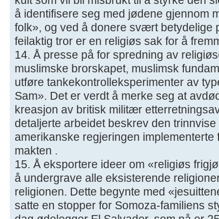
å identifisere seg med jødene gjennom 
folk», og ved å donere svært betydelige
feilaktig tror er en religiøs sak for å f
14. Å presse på for spredning av religiø
muslimske brorskapet, muslimsk fundam
utføre tankekontrolleksperimenter av ty
Sam». Det er verdt å merke seg at avdø
kreasjon av britisk militær etterretningsa
detaljerte arbeidet beskrev den trinnvi
amerikanske regjeringen implementerte fo
makten .
15. Å eksportere ideer om «religiøs frigj
å undergrave alle eksisterende religioner
religionen. Dette begynte med «jesuittene
satte en stopper for Somoza-familiens st
dag ødelegger El Salvador, som nå er 25 