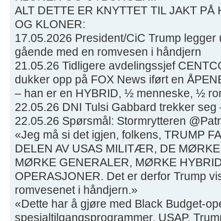
ALT DETTE ER KNYTTET TIL JAKT P
OG KLONER:
17.05.2026 President/CiC Trump legger ut
gående med en romvesen i håndjern
21.05.26 Tidligere avdelingssjef CENT
dukker opp på FOX News iført en ÅP
– han er en HYBRID, ½ menneske, ½ r
22.05.26 DNI Tulsi Gabbard trekker seg 
22.05.26 Spørsmål: Stormrytteren @Pat
«Jeg må si det igjen, folkens, TRUM
DELEN AV USAS MILITÆR, DE MØRKE
MØRKE GENERALER, MØRKE HYBRI
OPERASJONER. Det er derfor Trump viste
romvesenet i håndjern.»
«Dette har å gjøre med Black Budget-ope
spesialtilgangsprogrammer, USAP. Trump 