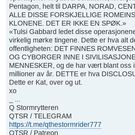
Pentagon, helt til DARPA, NORAD, C
ALLE DISSE FORSKJELLIGE ROMEIN
KLONENE. DET ER IKKE EN SPØK.»
«Tulsi Gabbard ledet disse operasjonene i
virkelig mørke tingene. Dette er hva alt det
offentligheten: DET FINNES ROMVES
OG CYBORGER INNE I SIVILISASJO
MENNESKER, og de har vært blant oss i 
millioner av år. DETTE er hva DISCLOS
Dette er Kat, over og ut.
xo
_ ...
Q Stormrytteren
QTSR / TELEGRAM
https://t.me/qthestormrider777
QTSR / Patreon