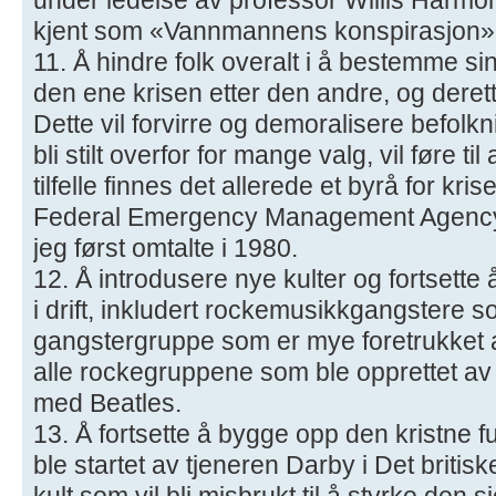
kjent som «Vannmannens konspirasjon»
11. Å hindre folk overalt i å bestemme s
den ene krisen etter den andre, og derett
Dette vil forvirre og demoralisere befolkn
bli stilt overfor for mange valg, vil føre ti
tilfelle finnes det allerede et byrå for kri
Federal Emergency Management Agency 
jeg først omtalte i 1980.
12. Å introdusere nye kulter og fortsette
i drift, inkludert rockemusikkgangstere 
gangstergruppe som er mye foretrukket a
alle rockegruppene som ble opprettet av 
med Beatles.
13. Å fortsette å bygge opp den kristne
ble startet av tjeneren Darby i Det briti
kult som vil bli misbrukt til å styrke den s