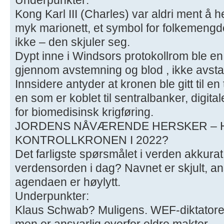
Kong Karl III (Charles) var aldri ment å 
myk marionett, et symbol for folkemeng
ikke – den skjuler seg.
Dypt inne i Windsors protokollrom ble en
gjennom avstemning og blod , ikke avst
Innsidere antyder at kronen ble gitt til 
en som er koblet til sentralbanker, digita
for biomedisinsk krigføring.
JORDENS NÅVÆRENDE HERSKER – 
KONTROLLKRONEN I 2022?
Det farligste spørsmålet i verden akkura
verdensorden i dag? Navnet er skjult, ans
agendaen er høylytt.
Underpunkter:
Klaus Schwab? Muligens. WEF-diktatore
men er ansvarlig overfor eldre makter.