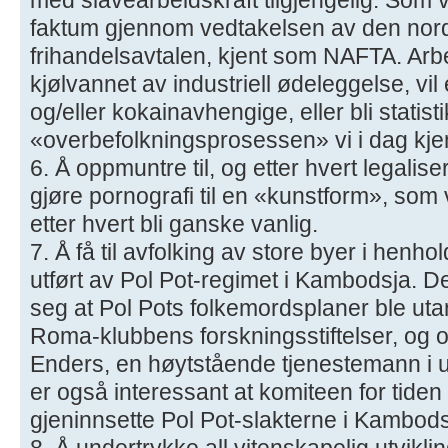
faktum gjennom vedtakelsen av den no
frihandelsavtalen, kjent som NAFTA. Arbe
kjølvannet av industriell ødeleggelse, vil
og/eller kokainavhengige, eller bli statist
«overbefolkningsprosessen» vi i dag kj
6. Å oppmuntre til, og etter hvert legalis
gjøre pornografi til en «kunstform», som v
etter hvert bli ganske vanlig.
7. Å få til avfolking av store byer i henh
utført av Pol Pot-regimet i Kambodsja. D
seg at Pol Pots folkemordsplaner ble uta
Roma-klubbens forskningsstiftelser, og
Enders, en høytstående tjenestemann i 
er også interessant at komiteen for tide
gjeninnsette Pol Pot-slakterne i Kambods
8. Å undertrykke all vitenskapelig utvikli