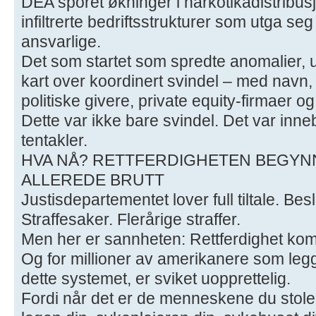
DEA sporet økninger i narkotikadistribusj
infiltrerte bedriftsstrukturer som utga s
ansvarlige.
Det som startet som spredte anomalier, utv
kart over koordinert svindel – med navn, tit
politiske givere, private equity-firmaer o
Dette var ikke bare svindel. Det var inn
tentakler.
HVA NÅ? RETTFERDIGHETEN BEGYNN
ALLEREDE BRUTT
Justisdepartementet lover full tiltale. Bes
Straffesaker. Flerårige straffer.
Men her er sannheten: Rettferdighet ko
Og for millioner av amerikanere som legge
dette systemet, er sviket uopprettelig.
Fordi når det er de menneskene du stol