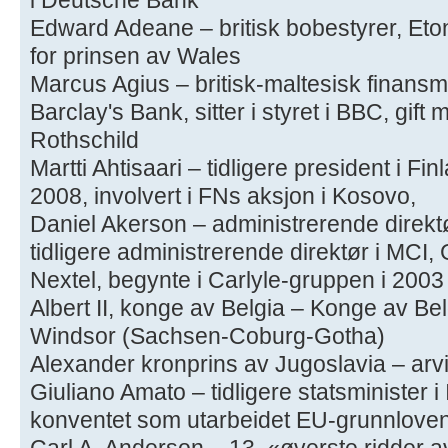
Edward Adeane – britisk bobestyrer, Eto
for prinsen av Wales
Marcus Agius – britisk-maltesisk finansm
Barclay's Bank, sitter i styret i BBC, gif
Rothschild
Martti Ahtisaari – tidligere president i Fin
2008, involvert i FNs aksjon i Kosovo,
Daniel Akerson – administrerende direkt
tidligere administrerende direktør i MCI,
Nextel, begynte i Carlyle-gruppen i 2003
Albert II, konge av Belgia – Konge av B
Windsor (Sachsen-Coburg-Gotha)
Alexander kronprins av Jugoslavia – arvi
Giuliano Amato – tidligere statsminister i I
konventet som utarbeidet EU-grunnlove
Carl A. Anderson – 13. «øverste ridder a