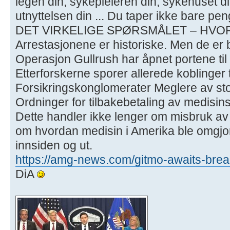
legen din, sykepleieren din, sykehuset di
utnyttelsen din ... Du taper ikke bare pen
DET VIRKELIGE SPØRSMÅLET – HVO
Arrestasjonene er historiske. Men de er
Operasjon Gullrush har åpnet portene til
Etterforskerne sporer allerede koblinger t
Forsikringskonglomerater Meglere av st
Ordninger for tilbakebetaling av medisins
Dette handler ikke lenger om misbruk av
om hvordan medisin i Amerika ble omgjort t
innsiden og ut.
https://amg-news.com/gitmo-awaits-breaki
DiA