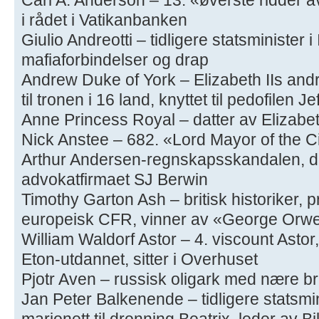
i rådet i Vatikanbanken
Giulio Andreotti – tidligere statsminister i I
mafiaforbindelser og drap
Andrew Duke of York – Elizabeth IIs andr
til tronen i 16 land, knyttet til pedofilen J
Anne Princess Royal – datter av Elizabet
Nick Anstee – 682. «Lord Mayor of the Cit
Arthur Andersen-regnskapsskandalen, dir
advokatfirmaet SJ Berwin
Timothy Garton Ash – britisk historiker, 
europeisk CFR, vinner av «George Orwel
William Waldorf Astor – 4. viscount Astor, 
Eton-utdannet, sitter i Overhuset
Pjotr ​​Aven – russisk oligark med nære b
Jan Peter Balkenende – tidligere statsmin
marionett til dronning Beatrix, leder av Bil