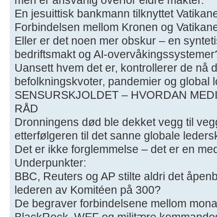
En jesuittisk bankmann tilknyttet Vatikan
Forbindelsen mellom Kronen og Vatikanet 
Eller er det noen mer obskur – en syntet
bedriftsmakt og AI-overvåkingssystemer
Uansett hvem det er, kontrollerer de nå di
befolkningskvoter, pandemier og global lov
SENSURSKJOLDET – HVORDAN MEDI
RÅD
Dronningens død ble dekket vegg til vegg
etterfølgeren til det sanne globale leders
Det er ikke forglemmelse – det er en me
Underpunkter:
BBC, Reuters og AP stilte aldri det åpen
lederen av Komitéen på 300?
De begraver forbindelsene mellom monar
BlackRock, WEF og militære kommandost