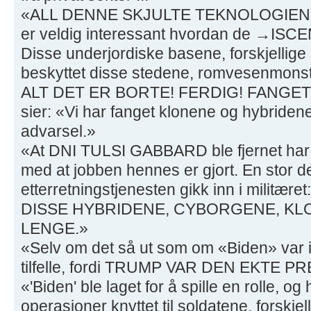
«ALL DENNE SKJULTE TEKNOLOGIEN [ko
er veldig interessant hvordan de →ISC
Disse underjordiske basene, forskjellig
beskyttet disse stedene, romvesenmonst
ALT DET ER BORTE! FERDIG! FANGE
sier: «Vi har fanget klonene og hybriden
advarsel.»
«At DNI TULSI GABBARD ble fjernet har 
med at jobben hennes er gjort. En stor d
etterretningstjenesten gikk inn i militæ
DISSE HYBRIDENE, CYBORGENE, KL
LENGE.»
«Selv om det så ut som om «Biden» var i
tilfelle, fordi TRUMP VAR DEN EKTE 
«'Biden' ble laget for å spille en rolle, og
operasjoner knyttet til soldatene, forskjell