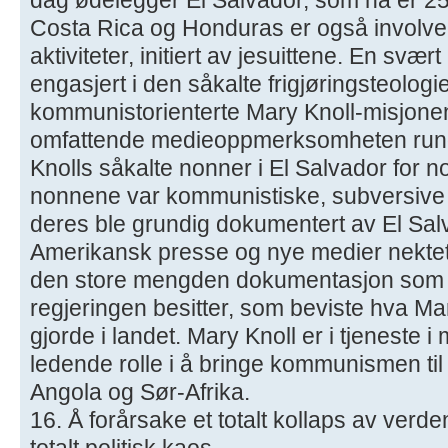
Costa Rica og Honduras er også involver
aktiviteter, initiert av jesuittene. En svær
engasjert i den såkalte frigjøringsteologi
kommunistorienterte Mary Knoll-misjonen
omfattende medieoppmerksomheten rundt
Knolls såkalte nonner i El Salvador for no
nonnene var kommunistiske, subversive a
deres ble grundig dokumentert av El Salv
Amerikansk presse og nye medier nektet å
den store mengden dokumentasjon som
regjeringen besitter, som beviste hva M
gjorde i landet. Mary Knoll er i tjeneste 
ledende rolle i å bringe kommunismen ti
Angola og Sør-Afrika.
16. Å forårsake et totalt kollaps av ve
totalt politisk kaos.