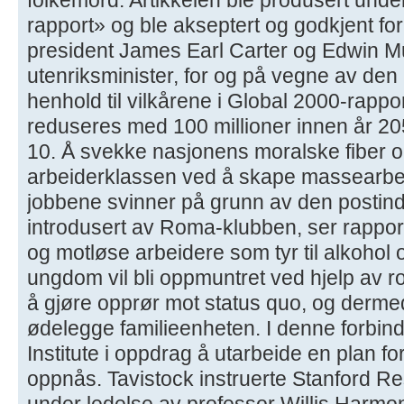
rapport» og ble akseptert og godkjent for
president James Earl Carter og Edwin 
utenriksminister, for og på vegne av den
henhold til vilkårene i Global 2000-rapp
reduseres med 100 millioner innen år 20
10. Å svekke nasjonens moralske fiber o
arbeiderklassen ved å skape massearbei
jobbene svinner på grunn av den postindu
introdusert av Roma-klubben, ser rappor
og motløse arbeidere som tyr til alkohol 
ungdom vil bli oppmuntret ved hjelp av r
å gjøre opprør mot status quo, og dermed
ødelegge familieenheten. I denne forbin
Institute i oppdrag å utarbeide en plan f
oppnås. Tavistock instruerte Stanford Res
under ledelse av professor Willis Harmon