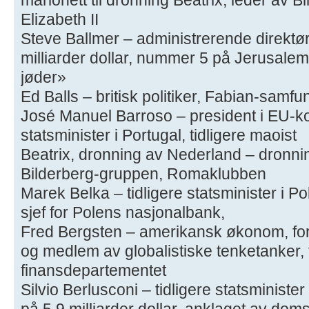
Elizabeth II
Steve Ballmer – administrerende direktør
milliarder dollar, nummer 5 på Jerusale
jøder»
Ed Balls – britisk politiker, Fabian-samfu
José Manuel Barroso – president i EU-ko
statsminister i Portugal, tidligere maoist
Beatrix, dronning av Nederland – dronni
Bilderberg-gruppen, Romaklubben
Marek Belka – tidligere statsminister i Pol
sjef for Polens nasjonalbank,
Fred Bergsten – amerikansk økonom, forfa
og medlem av globalistiske tenketanker, 
finansdepartementet
Silvio Berlusconi – tidligere statsminister
på 5,9 milliarder dollar, anklaget av dom