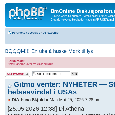
BmOnline Diskusjonsforu
Hunting white tie crimers- (White collar crime) Glob
Globale helvetet, blodbadet made in AP, USSRome!
Forumets hovedside
‹
US-Warship
BQQQM!!! En uke å huske Mørk til lys
Forumregler
Amerikanerne lever av kuler og krutt.
Skriv et svar
Gitmo venter: NYHETER — St
helsesvindel i USAs
DiAthena Skjold
» Man Mai 25, 2026 7:28 pm
[25.05.2026 12:38] Di Athena: