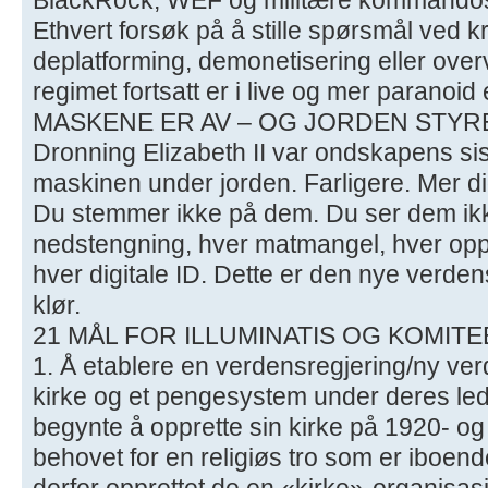
Ethvert forsøk på å stille spørsmål ved kr
deplatforming, demonetisering eller over
regimet fortsatt er i live og mer paranoi
MASKENE ER AV – OG JORDEN STYR
Dronning Elizabeth II var ondskapens sis
maskinen under jorden. Farligere. Mer dig
Du stemmer ikke på dem. Du ser dem ikk
nedstengning, hver matmangel, hver op
hver digitale ID. Dette er den nye verde
klør.
21 MÅL FOR ILLUMINATIS OG KOMITE
1. Å etablere en verdensregjering/ny v
kirke og et pengesystem under deres le
begynte å opprette sin kirke på 1920- og 3
behovet for en religiøs tro som er iboe
derfor opprettet de en «kirke»-organisas