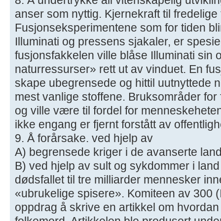
anser som nyttig. Kjernekraft til fredelige
Fusjonseksperimentene som for tiden blir 
Illuminati og pressens sjakaler, er spesie
fusjonsfakkelen ville blåse Illuminati si
naturressurser» rett ut av vinduet. En fus
skape ubegrensede og hittil uutnyttede n
mest vanlige stoffene. Bruksområder for f
og ville være til fordel for menneskehet
ikke engang er fjernt forstått av offentlig
9. Å forårsake. ved hjelp av
A) begrensede kriger i de avanserte lan
B) ved hjelp av sult og sykdommer i land 
dødsfallet til tre milliarder mennesker inn
«ubrukelige spisere». Komiteen av 300 (I
oppdrag å skrive en artikkel om hvordan ma
folkemord. Artikkelen ble produsert under