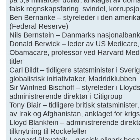
falsk regnskapsføring, svindel, korrupsjo
Ben Bernanke – styreleder i den amerik
(Federal Reserve)
Nils Bernstein – Danmarks nasjonalban
Donald Berwick – leder av US Medicare, M
Obamacare, professor ved Harvard Medica
titler
Carl Bildt – tidligere statsminister i Sveri
globalistisk initiativtaker, Madridklubben
Sir Winfried Bischoff – styreleder i Lloyd
administrerende direktør i Citigroup
Tony Blair – tidligere britisk statsminister,
av Irak og Afghanistan, anklaget for krigs
Lloyd Blankfein – administrerende direk
tilknytning til Rockefeller
Leonard Blavatnik – russisk oligark bosa