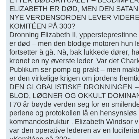
ELIZABETH ER DØD, MEN DEN SATAN
NYE VERDENSORDEN LEVER VIDERE 
KOMITÉEN PÅ 300?
Dronning Elizabeth II, yppersteprestinne i
er død – men den blodige motoren hun l
fortsetter å gå. Nå, bak lukkede dører, 
kronet en ny øverste leder. Var det Charl
Publikum ser pomp og prakt – men makten 
er den virkelige krigen om jordens fremti
DEN GLOBALISTISKE DRONNINGEN –
BLOD, LØGNER OG OKKULT DOMINA
I 70 år bøyde verden seg for en smilen
perlene og protokollen lå en hensynsløs 
kommandostruktur . Elizabeth Windsor va
var den operative lederen av en luciferia
«Komitéen på 300».