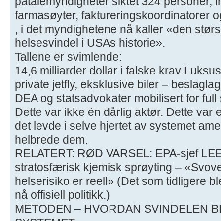
påtalemyndigheter siktet 324 personer, in
farmasøyter, faktureringskoordinatorer o
, i det myndighetene nå kaller «den stør
helsesvindel i USAs historie».
Tallene er svimlende:
14,6 milliarder dollar i falske krav Luks
private jetfly, eksklusive biler – beslagla
DEA og statsadvokater mobilisert for full
Dette var ikke én dårlig aktør. Dette var 
det levde i selve hjertet av systemet ame
helbrede dem.
RELATERT: RØD VARSEL: EPA-sjef LEE 
stratosfærisk kjemisk sprøyting – «Svove
helserisiko er reell» (Det som tidligere b
nå offisiell politikk.)
METODEN – HVORDAN SVINDELEN B