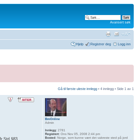
Avansert søk
Hjelp
Registrer deg
Logg inn
Gå til første uleste innlegg
• 4 innlegg • Side
1
av
1
BmOnline
Admin
Innlegg:
2781
Registrert:
Ons Nov 05, 2008 2:44 pm
Bosted:
Norge, som kunne vært det vakreste sted på jord
r Strl §83.