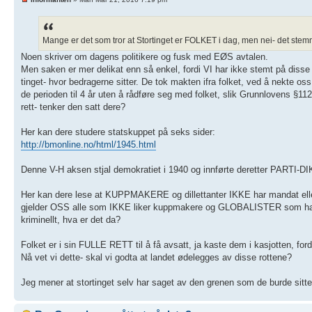
Mange er det som tror at Stortinget er FOLKET i dag, men nei- det stemme
Noen skriver om dagens politikere og fusk med EØS avtalen.
Men saken er mer delikat enn så enkel, fordi VI har ikke stemt på disse
tinget- hvor bedragerne sitter. De tok makten ifra folket, ved å nekte os
de perioden til 4 år uten å rådføre seg med folket, slik Grunnlovens §112
rett- tenker den satt dere?
Her kan dere studere statskuppet på seks sider:
http://bmonline.no/html/1945.html
Denne V-H aksen stjal demokratiet i 1940 og innførte deretter PARTI-
Her kan dere lese at KUPPMAKERE og dillettanter IKKE har mandat eller
gjelder OSS alle som IKKE liker kuppmakere og GLOBALISTER som har etab
kriminellt, hva er det da?
Folket er i sin FULLE RETT til å få avsatt, ja kaste dem i kasjotten, fordi
Nå vet vi dette- skal vi godta at landet ødelegges av disse rottene?
Jeg mener at stortinget selv har saget av den grenen som de burde sittet 