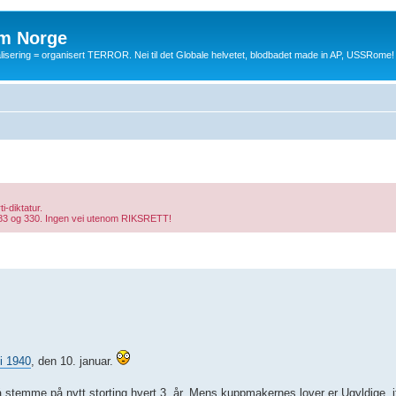
m Norge
balisering = organisert TERROR. Nei til det Globale helvetet, blodbadet made in AP, USSRome!
i-diktatur.
§§ 83 og 330. Ingen vei utenom RIKSRETT!
i 1940
, den 10. januar.
å stemme på nytt storting hvert 3. år. Mens kuppmakernes lover er Ugyldige, jf