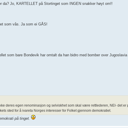
jører da? Jo, KARTELLET på Stortinget som INGEN snakker høyt om!!
er det som vås. Ja som ei GÅS!
artellet som bare Bondevik har omtalt da han bidro med bomber over Jugoslavia
det ikke deres egen renominasjon og selviskhet som skal være rettlederen, NEI- det e
folkets sted for å ivareta Norges interesser for Folket gjennom demokratiet.
demokrati på tinget.