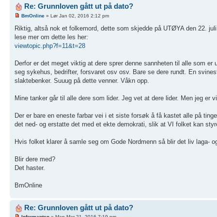
Re: Grunnloven gått ut på dato?
BmOnline
» Lør Jan 02, 2016 2:12 pm
Riktig, altså nok et folkemord, dette som skjedde på UTØYA den 22. j
lese mer om dette les her:
viewtopic.php?f=11&t=28
Derfor er det meget viktig at dere sprer denne sannheten til alle som 
seg sykehus, bedrifter, forsvaret osv osv. Bare se dere rundt. En svines
slaktebenker. Suuug på dette venner. Våkn opp.
Mine tanker går til alle dere som lider. Jeg vet at dere lider. Men jeg er v
Der er bare en eneste farbar vei i et siste forsøk å få kastet alle på ting
det ned- og erstatte det med et ekte demokrati, slik at VI folket kan styr
Hvis folket klarer å samle seg om Gode Nordmenn så blir det liv laga- og 
Blir dere med?
Det haster.
BmOnline
Re: Grunnloven gått ut på dato?
Informanten
» Man Mar 21, 2016 7:19 pm