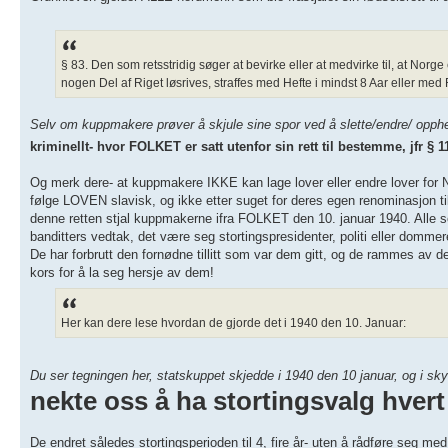
§ 83. Den som retsstridig søger at bevirke eller at medvirke til, at No
nogen Del af Riget løsrives, straffes med Hefte i mindst 8 Aar eller med F
Selv om kuppmakere prøver å skjule sine spor ved å slette/endre/ opphev
kriminellt- hvor FOLKET er satt utenfor sin rett til bestemme, jfr § 
Og merk dere- at kuppmakere IKKE kan lage lover eller endre lover for No
følge LOVEN slavisk, og ikke etter suget for deres egen renominasjon til s
denne retten stjal kuppmakerne ifra FOLKET den 10. januar 1940. Alle som 
banditters vedtak, det være seg stortingspresidenter, politi eller domme
De har forbrutt den fornødne tillitt som var dem gitt, og de rammes av
kors for å la seg hersje av dem!
Her kan dere lese hvordan de gjorde det i 1940 den 10. Januar:
Du ser tegningen her, statskuppet skjedde i 1940 den 10 januar, og i s
nekte oss å ha stortingsvalg hvert
De endret således stortingsperioden til 4, fire år- uten å rådføre seg med