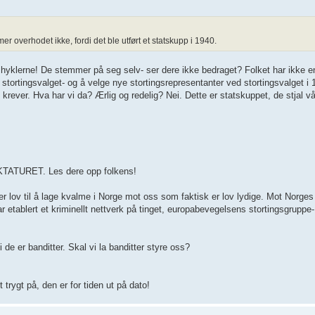
r overhodet ikke, fordi det ble utført et statskupp i 1940.
 hyklerne! De stemmer på seg selv- ser dere ikke bedraget? Folket har ikke en
s stortingsvalget- og å velge nye stortingsrepresentanter ved stortingsvalget i
 krever. Hva har vi da? Ærlig og redelig? Nei. Dette er statskuppet, de stjal v
DIKTATURET. Les dere opp folkens!
 lov til å lage kvalme i Norge mot oss som faktisk er lov lydige. Mot Norge
lert et kriminellt nettverk på tinget, europabevegelsens stortingsgruppe- j
 de er banditter. Skal vi la banditter styre oss?
trygt på, den er for tiden ut på dato!