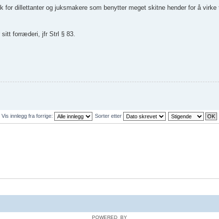
for dillettanter og juksmakere som benytter meget skitne hender for å virke t
t forræderi, jfr Strl § 83.
Vis innlegg fra forrige:
Sorter etter
POWERED_BY