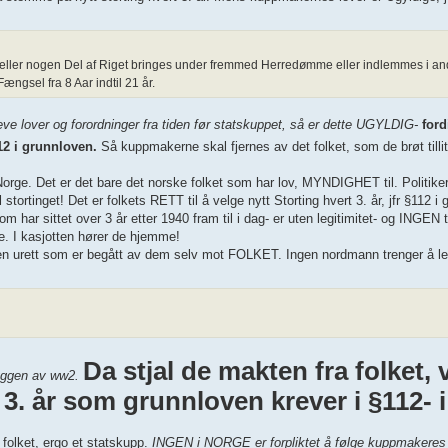
rge eller nogen Del af Riget bringes under fremmed Herredømme eller indlemmes i ande
ængsel fra 8 Aar indtil 21 år.
e lover og forordninger fra tiden før statskuppet, så er dette UGYLDIG-
ford
112 i grunnloven.
Så kuppmakerne skal fjernes av det folket, som de brøt tillit
rge. Det er det bare det norske folket som har lov, MYNDIGHET til. Politikern
tortinget! Det er folkets RETT til å velge nytt Storting hvert 3. år, jfr §112 
har sittet over 3 år etter 1940 fram til i dag- er uten legitimitet- og INGEN t
re. I kasjotten hører de hjemme!
 den urett som er begått av dem selv mot FOLKET. Ingen nordmann trenger å leg
Da stjal de makten fra folket, 
kyggen av ww2.
 3. år som grunnloven krever i §112- i
 folket, ergo et statskupp.
INGEN i NORGE er forpliktet å følge kuppmakere