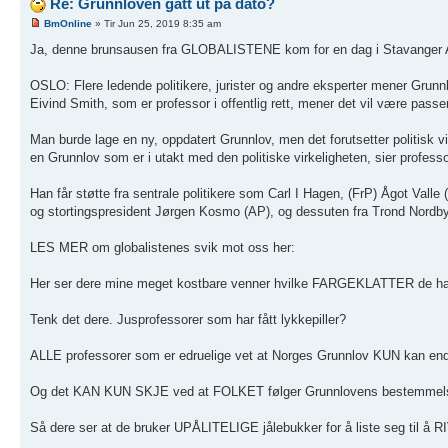
Re: Grunnloven gått ut på dato?
BmOnline
» Tir Jun 25, 2019 8:35 am
Ja, denne brunsausen fra GLOBALISTENE kom for en dag i Stavanger Af
OSLO: Flere ledende politikere, jurister og andre eksperter mener Grunnl
Eivind Smith, som er professor i offentlig rett, mener det vil være pas
Man burde lage en ny, oppdatert Grunnlov, men det forutsetter politisk vi
en Grunnlov som er i utakt med den politiske virkeligheten, sier profes
Han får støtte fra sentrale politikere som Carl I Hagen, (FrP) Ågot Valle 
og stortingspresident Jørgen Kosmo (AP), og dessuten fra Trond Nordby
LES MER om globalistenes svik mot oss her:
Her ser dere mine meget kostbare venner hvilke FARGEKLATTER de 
Tenk det dere. Jusprofessorer som har fått lykkepiller?
ALLE professorer som er edruelige vet at Norges Grunnlov KUN kan
Og det KAN KUN SKJE ved at FOLKET følger Grunnlovens bestemmelser om
Så dere ser at de bruker UPÅLITELIGE jålebukker for å liste seg til å R