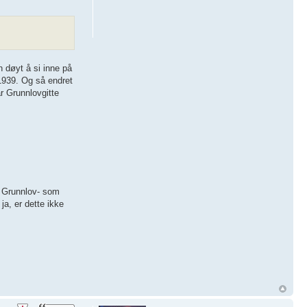
 døyt å si inne på
 1939. Og så endret
år Grunnlovgitte
s Grunnlov- som
a, er dette ikke