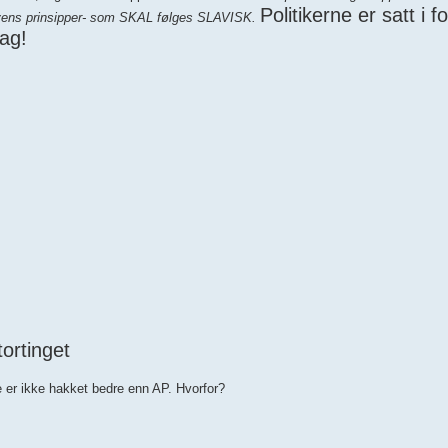
Politikerne er satt i f
lovens prinsipper- som SKAL følges SLAVISK.
dag!
tortinget
e er ikke hakket bedre enn AP. Hvorfor?