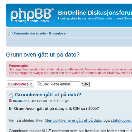
BmOnline Diskusjonsforu
Hunting white tie crimers- (White collar crime) Glo
Forumets hovedside
‹
Grunnloven
Grunnloven gått ut på dato?
Forumregler
Stortinget hevder at vi har et demokrati i dette landet. Men sannheten er at vi har et part
Idet samtlige folkevalgte har deltatt i en forbrytelse så rammes de av Straffelovens 
Skriv et svar
Grunnloven gått ut på dato?
BmOnline
» Ons Des 30, 2015 11:22 pm
Er Grunnloven gått ut på dato, slik CIH sa i 2005?
Nei, så aldeles ikke.
Men politikerne er gått ut på dato
, pga
statskuppet 
Grunnloven gjelder ALLE nordmenn som ble frastjålet sin fødselsrett til 