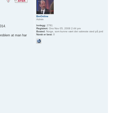
BmOnline
Admin
Innlegg:
2781
2014.
Registrert:
Ons Nov 05, 2008 2:44 pm
Bosted:
Norge, som kunne vært det vakreste sted på jord
Norsk er best:
0
 problem at man har