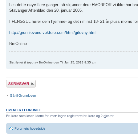
Les dette nøye flere ganger- så skjønner dere HVORFOR vi ikke har bruk 
Stavanger Aftenblad den 20. januar 2005.
I FENGSEL hører dem hjemme- og det i minst 18- 21 år pluss moms for sit
http://grunnlovens-vektere.com/html/grlovny.html
BmOnline
Sist flyttet til topp av BmOnline den Tir Jun 25, 2019 8:35 am
Skriv et svar
Gå til Grunnloven
HVEM ER I FORUMET
Brukere som leser i dette forumet: Ingen registrerte brukere og 2 gjester
Forumets hovedside