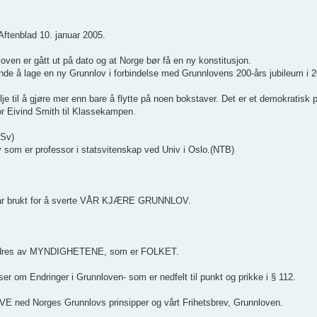
tenblad 10. januar 2005.
oven er gått ut på dato og at Norge bør få en ny konstitusjon.
sende å lage en ny Grunnlov i forbindelse med Grunnlovens 200-års jubileum i 
lje til å gjøre mer enn bare å flytte på noen bokstaver. Det er et demokratisk
sor Eivind Smith til Klassekampen.
(Sv)
 som er professor i statsvitenskap ved Univ i Oslo.(NTB)
har brukt for å sverte VÅR KJÆRE GRUNNLOV.
 endres av MYNDIGHETENE, som er FOLKET.
 Endringer i Grunnloven- som er nedfelt til punkt og prikke i § 112.
IVE ned Norges Grunnlovs prinsipper og vårt Frihetsbrev, Grunnloven.