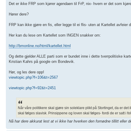
Det er ikke FRP som kjører agendaen til FrP, nix- hvem er det som k
Hører dere?
FRP kan ikke gjøre en fis, eller legge til ei flis- uten at Kartellet avfei
Her kan du lese om Kartellet som INGEN snakker om:
http://bmonline.no/html/kartellet.html
Og dette gjelder ALLE parti som er bundet inne i dette tverrpolitiske k
Kristian Kahrs på google om Bondevik.
Hør, og les dere opp!
viewtopic.php?f=106&t=2567
viewtopic.php?f=92&t=2451
Når våre politikere skal gjøre sin soleklare plikt på Stortinget, da er 
skal følges slavisk. Prinsippene og loven skal følges- fordi de er satt i 
Nå har dere akkurat lest at vi ikke har hverken den fornødne tillitt eller 