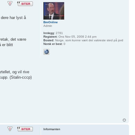
dere har lyst å
BmOnline
Admin
Innlegg:
2781
Registrert:
Ons Nov 05, 2008 2:44 pm
retak, det være
Bosted:
Norge, som kunne vært det vakreste sted på jord
Norsk er best:
0
er blitt
ellet, og vil rive
kupp. (Stalin-cccp)
Informanten