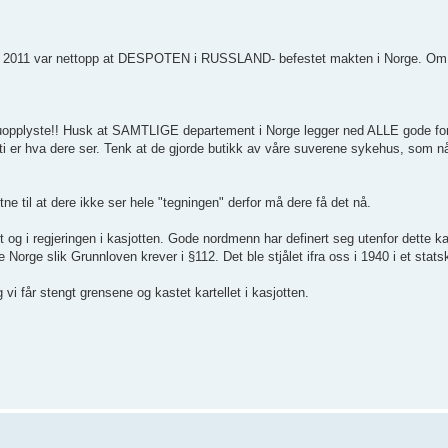
uli 2011 var nettopp at DESPOTEN i RUSSLAND- befestet makten i Norge. Om 
er uopplyste!! Husk at SAMTLIGE departement i Norge legger ned ALLE gode fo
ti er hva dere ser. Tenk at de gjorde butikk av våre suverene sykehus, som nå 
itne til at dere ikke ser hele "tegningen" derfor må dere få det nå.
et og i regjeringen i kasjotten. Gode nordmenn har definert seg utenfor dette kart
e Norge slik Grunnloven krever i §112. Det ble stjålet ifra oss i 1940 i et stats
vi får stengt grensene og kastet kartellet i kasjotten.