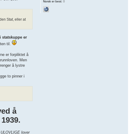
Norsk er best:
0
n Stat, eller at
i statskuppe er
ten til.
e er forpliktet å
i grunnloven. Men
renger å lystre
ge to pinner i
ved å
 1939.
s ULOVLIGE lover