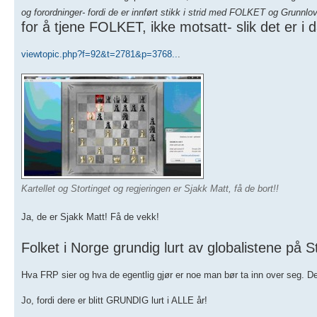
og forordninger- fordi de er innført stikk i strid med FOLKET og Grunn
for å tjene FOLKET, ikke motsatt- slik det er i 
viewtopic.php?f=92&t=2781&p=3768..
.
Kartellet og Stortinget og regjeringen er Sjakk Matt, få de bort!!
Ja, de er Sjakk Matt! Få de vekk!
Folket i Norge grundig lurt av globalistene på S
Hva FRP sier og hva de egentlig gjør er noe man bør ta inn over seg. D
Jo, fordi dere er blitt GRUNDIG lurt i ALLE år!