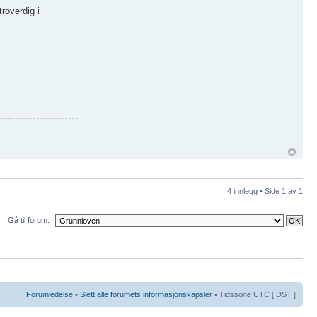
roverdig i
4 innlegg • Side
1
av
1
Gå til forum:
Forumledelse
•
Slett alle forumets informasjonskapsler
• Tidssone UTC [ DST ]