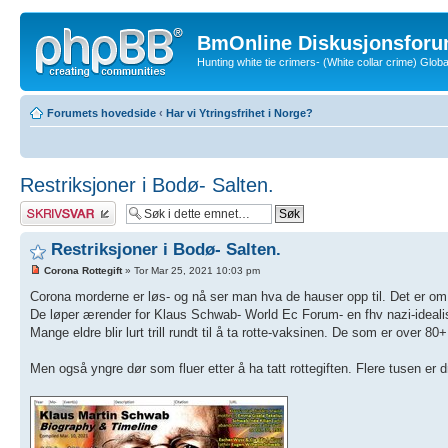
BmOnline Diskusjonsforu
Hunting white tie crimers- (White collar crime) Glo
Forumets hovedside
‹
Har vi Ytringsfrihet i Norge?
Restriksjoner i Bodø- Salten.
Skriv et svar
Restriksjoner i Bodø- Salten.
Corona Rottegift
» Tor Mar 25, 2021 10:03 pm
Corona morderne er løs- og nå ser man hva de hauser opp til. Det er om å
De løper ærender for Klaus Schwab- World Ec Forum- en fhv nazi-ideali
Mange eldre blir lurt trill rundt til å ta rotte-vaksinen. De som er over 80+ l
Men også yngre dør som fluer etter å ha tatt rottegiften. Flere tusen er d