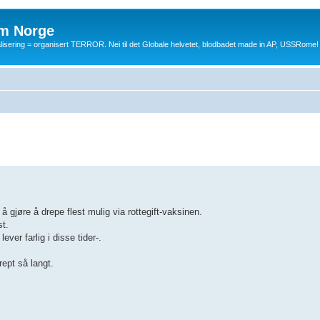
m Norge
balisering = organisert TERROR. Nei til det Globale helvetet, blodbadet made in AP, USSRome!
 gjøre å drepe flest mulig via rottegift-vaksinen.
st.
ever farlig i disse tider-.
rept så langt.