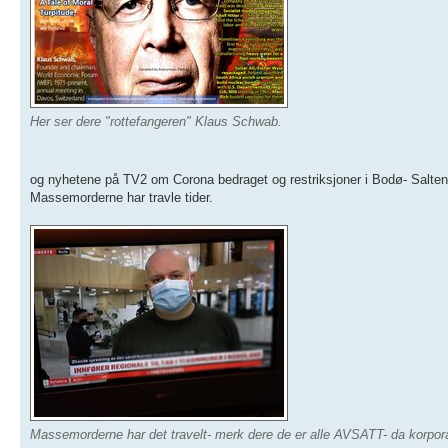
Her ser dere "rottefangeren" Klaus Schwab.
og nyhetene på TV2 om Corona bedraget og restriksjoner i Bodø- Salten. 
Massemorderne har travle tider.
Massemorderne har det travelt- merk dere de er alle AVSATT- da korporasj