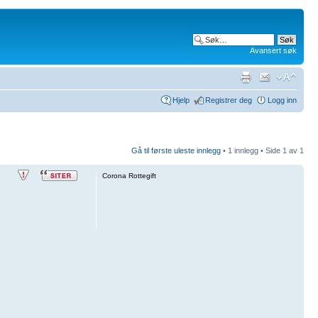
Avansert søk
Hjelp
Registrer deg
Logg inn
Gå til første uleste innlegg
• 1 innlegg • Side
1
av
1
Corona Rottegift