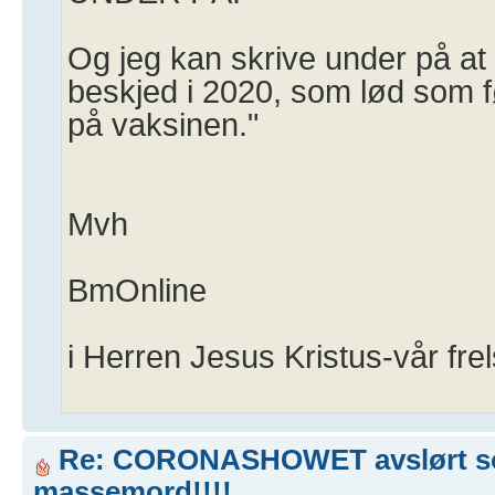
Og jeg kan skrive under på a
beskjed i 2020, som lød som fø
på vaksinen."
Mvh
BmOnline
i Herren Jesus Kristus-vår frel
Re: CORONASHOWET avslørt 
massemord!!!!