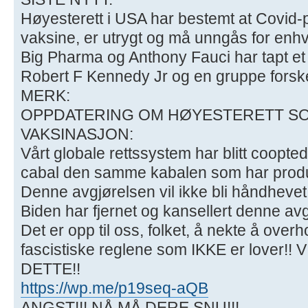
Høyesterett i USA har bestemt at Covid-
vaksine, er utrygt og må unngås for enhv
Big Pharma og Anthony Fauci har tapt et
Robert F Kennedy Jr og en gruppe forsk
MERK:
OPPDATERING OM HØYESTERETT SO
VAKSINASJON:
Vårt globale rettssystem har blitt coopte
cabal den samme kabalen som har prod
Denne avgjørelsen vil ikke bli håndhevet
Biden har fjernet og kansellert denne avg
Det er opp til oss, folket, å nekte å over
fascistiske reglene som IKKE er lover
DETTE!!
https://wp.me/p19seq-aQB
ANGST!!! NÅ MÅ DERE SNU!!!