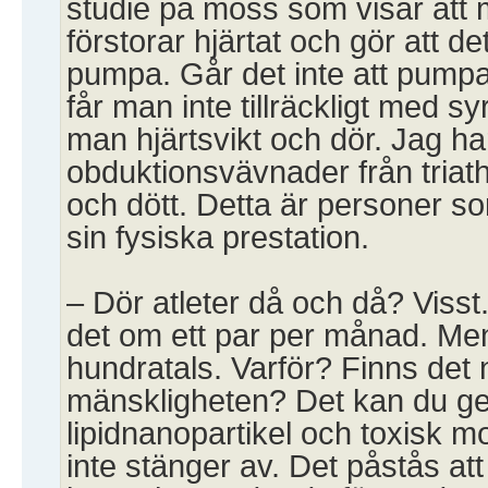
studie på möss som visar at
förstorar hjärtat och gör att de
pumpa. Går det inte att pumpa 
får man inte tillräckligt med syre
man hjärtsvikt och dör. Jag ha
obduktionsvävnader från triathl
och dött. Detta är personer s
sin fysiska prestation.
– Dör atleter då och då? Visst.
det om ett par per månad. Me
hundratals. Varför? Finns det n
mänskligheten? Det kan du ge 
lipidnanopartikel och toxisk 
inte stänger av. Det påstås at