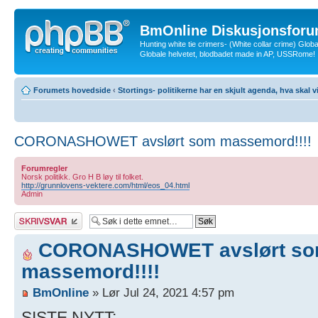
BmOnline Diskusjonsforu
Hunting white tie crimers- (White collar crime) Glob
Globale helvetet, blodbadet made in AP, USSRome!
Forumets hovedside
‹
Stortings- politikerne har en skjult agenda, hva skal v
CORONASHOWET avslørt som massemord!!!!
Forumregler
Norsk politikk. Gro H B løy til folket.
http://grunnlovens-vektere.com/html/eos_04.html
Admin
Skriv et svar
CORONASHOWET avslørt s
massemord!!!!
BmOnline
» Lør Jul 24, 2021 4:57 pm
SISTE NYTT: