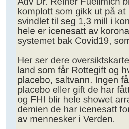
Adv Dr. Reiner Fuellmich ble
komplott som gikk ut på at
svindlet til seg 1,3 mill i k
hele er icenesatt av koron
systemet bak Covid19, so
Her ser dere oversiktskarte
land som får Rottegift og hv
placebo, saltvann. Ingen få
placebo eller gift de har fåt
og FHI blir hele showet arr
demien de har icenesatt for
av mennesker i Verden.