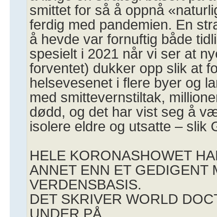
smittet for så å oppnå «naturli
ferdig med pandemien. En stra
å hevde var fornuftig både tidl
spesielt i 2021 når vi ser at n
forventet) dukker opp slik at fo
helsevesenet i flere byer og l
med smittevernstiltak, millio
dødd, og det har vist seg å væ
isolere eldre og utsatte – slik
HELE KORONASHOWET HAR
ANNET ENN ET GEDIGENT
VERDENSBASIS.
DET SKRIVER WORLD DOC
UNDER PÅ.