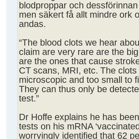
blodproppar och dessförinna
men säkert få allt mindre ork o
andas.
“The blood clots we hear abou
claim are very rare are the bi
are the ones that cause stro
CT scans, MRI, etc. The clots 
microscopic and too small to f
They can thus only be detecte
test.”
Dr Hoffe explains he has bee
tests on his mRNA ‘vaccinated
worryingly identified that 62 