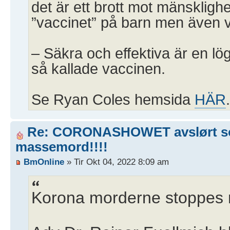
det är ett brott mot mänskligh
”vaccinet” på barn men även 
– Säkra och effektiva är en l
så kallade vaccinen.
Se Ryan Coles hemsida
HÄR
.
Re: CORONASHOWET avslørt 
massemord!!!!
BmOnline
» Tir Okt 04, 2022 8:09 am
Korona morderne stoppes 