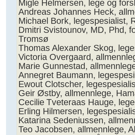
Migle Helmersen, lege og fors
Andreas Johannes Heck, all
Michael Bork, legespesialist,
Dmitri Svistounov, MD, Phd, for
Tromsø
Thomas Alexander Skog, leges
Victoria Overgaard, allmennle
Marie Gunnestad, allmennlege
Annegret Baumann, legespesia
Ewout Clotscher, legespesialis
Geir Østby, allmennlege, Ham
Cecilie Tveteraas Hauge, lege
Erling Hilmersen, legespesiali
Katarina Sedeniussen, allmen
Teo Jacobsen, allmennlege, A