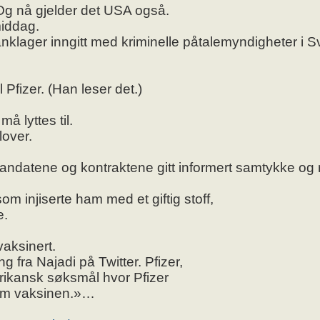
 Og nå gjelder det USA også.
rmiddag.
nklager inngitt med kriminelle påtalemyndigheter i Sv
 Pfizer. (Han leser det.)
å lyttes til.
lover.
ndatene og kontraktene gitt informert samtykke og ret
som injiserte ham med et giftig stoff,
e.
aksinert.
 fra Najadi på Twitter. Pfizer,
merikansk søksmål hvor Pfizer
 om vaksinen.»…