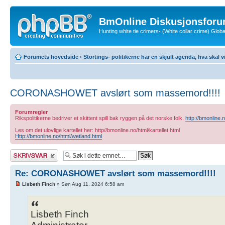
BmOnline Diskusjonsforu
Hunting white tie crimers- (White collar crime) Glo
Forumets hovedside
‹
Stortings- politikerne har en skjult agenda, hva skal v
CORONASHOWET avslørt som massemord!!!!
Forumregler
Rikspolitikerne bedriver et skittent spill bak ryggen på det norske folk.
http://bmonline.
Les om det ulovlige kartellet her: http//bmonline.no/html/kartellet.html
Http://bmonline.no/html/wetland.html
Skriv et svar
Re: CORONASHOWET avslørt som massemord!!!!
Lisbeth Finch
» Søn Aug 11, 2024 6:58 am
Lisbeth Finch