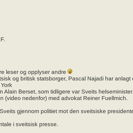
F.
ere leser og opplyser andre
sk og britisk statsborger, Pascal Najadi har anlagt et
 York
 Alain Berset, som tidligere var Sveits helseminister
jon (video nedenfor) med advokat Reiner Fuellmich.
 i Sveits gjennom politiet mot den sveitsiske president
tale i sveitsisk presse.