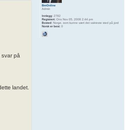
BmOnline
Admin
Innlegg:
2782
Registrert:
Ons Nov 05, 2008 2:44 pm
Bosted:
Norge, som kunne vært det vakreste sted på jord
Norsk er best:
0
 svar på
ette landet.