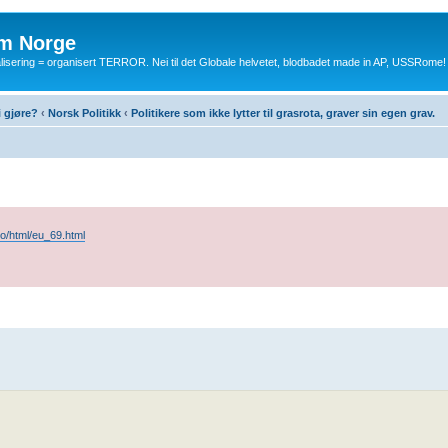
m Norge
balisering = organisert TERROR. Nei til det Globale helvetet, blodbadet made in AP, USSRome!
i gjøre?
‹
Norsk Politikk
‹
Politikere som ikke lytter til grasrota, graver sin egen grav.
no/html/eu_69.html