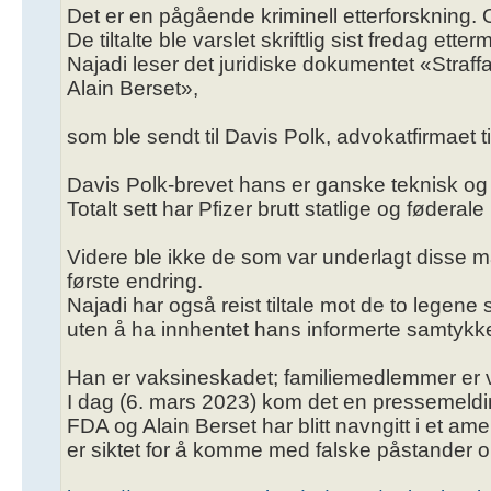
Det er en pågående kriminell etterforskning.
De tiltalte ble varslet skriftlig sist fredag ​​ette
Najadi leser det juridiske dokumentet «Straffa
Alain Berset»,
som ble sendt til Davis Polk, advokatfirmaet til
Davis Polk-brevet hans er ganske teknisk og m
Totalt sett har Pfizer brutt statlige og føderale 
Videre ble ikke de som var underlagt disse ma
første endring.
Najadi har også reist tiltale mot de to legene 
uten å ha innhentet hans informerte samtykk
Han er vaksineskadet; familiemedlemmer er v
I dag (6. mars 2023) kom det en pressemelding
FDA og Alain Berset har blitt navngitt i et a
er siktet for å komme med falske påstander