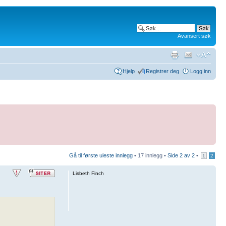
Avansert søk
Hjelp
Registrer deg
Logg inn
Gå til første uleste innlegg
• 17 innlegg •
Side
2
av
2
•
1
2
Lisbeth Finch