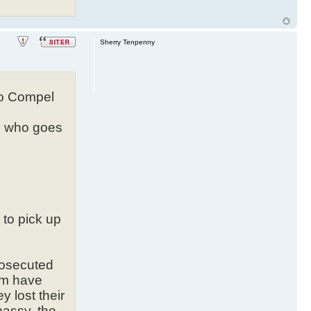
Sherry Tenpenny
To Compel
ee who goes
 to pick up
rosecuted
eam have
y lost their
bassy, the