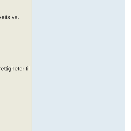
eits vs.
tigheter til