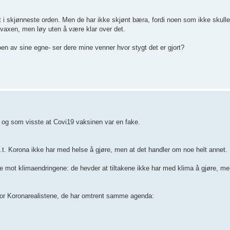
t i skjønneste orden. Men de har ikke skjønt bæra, fordi noen som ikke skulle
 vaxen, men løy uten å være klar over det.
n av sine egne- ser dere mine venner hvor stygt det er gjort?
 og som visste at Covi19 vaksinen var en fake.
t. Korona ikke har med helse å gjøre, men at det handler om noe helt annet.
e mot klimaendringene: de hevder at tiltakene ikke har med klima å gjøre, me
 for Koronarealistene, de har omtrent samme agenda: