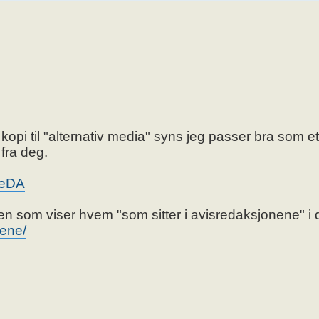
i til "alternativ media" syns jeg passer bra som et
fra deg.
8eDA
len som viser hvem "som sitter i avisredaksjonene" i d
lene/