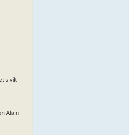
 sivilt
.
en Alain