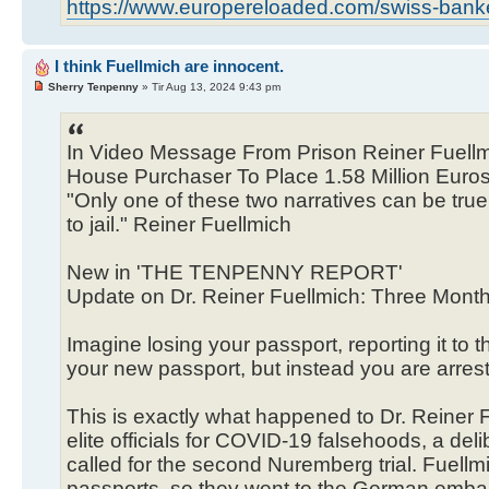
https://www.europereloaded.com/swiss-banker
I think Fuellmich are innocent.
Sherry Tenpenny
» Tir Aug 13, 2024 9:43 pm
In Video Message From Prison Reiner Fuell
House Purchaser To Place 1.58 Million Euros 
"Only one of these two narratives can be true, 
to jail." Reiner Fuellmich
New in 'THE TENPENNY REPORT'
Update on Dr. Reiner Fuellmich: Three Month
Imagine losing your passport, reporting it to 
your new passport, but instead you are arres
This is exactly what happened to Dr. Reiner
elite officials for COVID-19 falsehoods, a de
called for the second Nuremberg trial. Fuellm
passports, so they went to the German embas