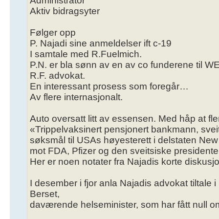
Administrator
Aktiv bidragsyter
Følger opp
P. Najadi sine anmeldelser ift c-19
I samtale med R.Fuelmich.
P.N. er bla sønn av en av co funderene til WE
R.F. advokat.
En interessant prosess som foregår…
Av flere internasjonalt.
Auto oversatt litt av essensen. Med håp at fl
«Trippelvaksinert pensjonert bankmann, sveitsi
søksmål til USAs høyesterett i delstaten New
mot FDA, Pfizer og den sveitsiske presidenten
Her er noen notater fra Najadis korte diskus
I desember i fjor anla Najadis advokat tiltale
Berset,
daværende helseminister, som har fått null om