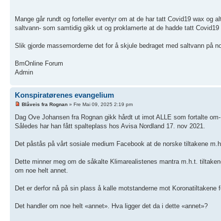
Mange går rundt og forteller eventyr om at de har tatt Covid19 wax og al
saltvann- som samtidig gikk ut og proklamerte at de hadde tatt Covid19
Slik gjorde massemorderne det for å skjule bedraget med saltvann på noe
BmOnline Forum
Admin
Konspiratørenes evangelium
Blåveis fra Rognan
» Fre Mai 09, 2025 2:19 pm
Dag Ove Johansen fra Rognan gikk hårdt ut imot ALLE som fortalte om-
Således har han fått spalteplass hos Avisa Nordland 17. nov 2021.
Det påstås på vårt sosiale medium Facebook at de norske tiltakene m.h.
Dette minner meg om de såkalte Klimarealistenes mantra m.h.t. tiltaken
om noe helt annet.
Det er derfor nå på sin plass å kalle motstanderne mot Koronatiltakene
Det handler om noe helt «annet». Hva ligger det da i dette «annet»?