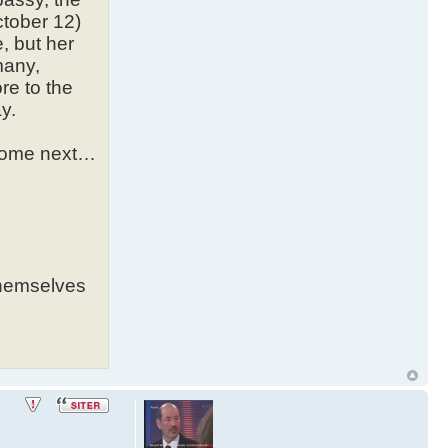
ctober 12)
, but her
many,
re to the
y.
 come next…
 themselves