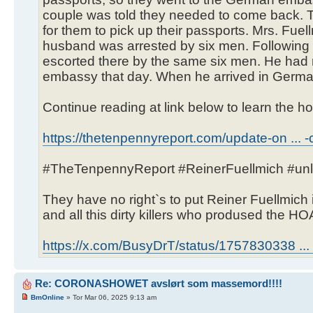
couple was told they needed to come back. T
for them to pick up their passports. Mrs. Fue
husband was arrested by six men. Following h
escorted there by the same six men. He had n
embassy that day. When he arrived in Germany
Continue reading at link below to learn the 
https://thetenpennyreport.com/update-on ... -
#TheTenpennyReport #ReinerFuellmich #unl
They have no right`s to put Reiner Fuellmich i
and all this dirty killers who prodused the 
https://x.com/BusyDrT/status/1757830338 ...
Re: CORONASHOWET avslørt som massemord!!!!
BmOnline
» Tor Mar 06, 2025 9:13 am