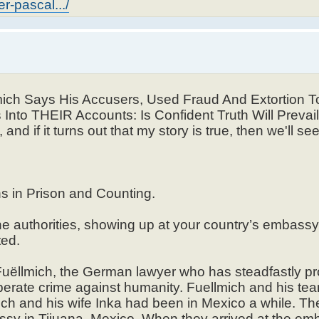
-pascal.../
mich Says His Accusers, Used Fraud And Extortion 
Into THEIR Accounts: Is Confident Truth Will Prevail
and if it turns out that my story is true, then we'll s
s in Prison and Counting.
the authorities, showing up at your country’s embassy
ted.
 Fuëllmich, the German lawyer who has steadfastly p
liberate crime against humanity. Fuellmich and his t
ich and his wife Inka had been in Mexico a while. The
sy in Tijuana, Mexico. When they arrived at the em