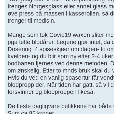
trenges Norgesglass eller annet glass m
øve press på massen i kasserollen, så d
trenger til medisin.
Mange som tok Covid19 waxen sliter med
pga tette blodårer. Legene gjør intet, da 
Dosering. 4 spiseskjeer om dagen- to 
kvelden- og du blir som ny etter 3-4 uker.
bodbanen fjernes ved denne metoden. D
om ønskelig. Etter to mnds bruk skal du 
Hvis du ved en vanlig spasertur får vondt
blodpropp der. Når tiden har gått, så vil
forsvinner og blodproppen likeså.
De fleste dagligvare butikkene har både 
Sum ca 85 kroner.