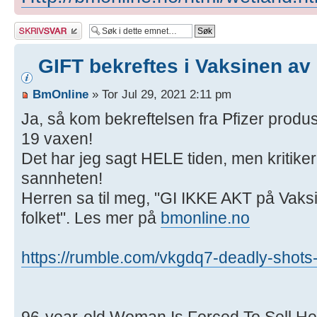
Skriv et svar
GIFT bekreftes i Vaksinen av 
BmOnline
» Tor Jul 29, 2021 2:11 pm
Ja, så kom bekreftelsen fra Pfizer produs
19 vaxen!
Det har jeg sagt HELE tiden, men kritiker
sannheten!
Herren sa til meg, "GI IKKE AKT på Vaks
folket". Les mer på
bmonline.no
https://rumble.com/vkgdq7-deadly-shots
96-year-old Woman Is Forced To Sell He