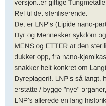
versjon..er giftige Tungmetaller
Ref til det steriliserende.
Det er LNP's (Lipide nano-parti
Dyr og Mennesker sykdom og
MENS og ETTER at den sterili
dukker opp, fra nano-kjemikas
snakker helt konkret om Langt
Dyreplageri!. LNP's så langt, h
erstatte / bygge "nye" organer
LNP's allerede en lang historik