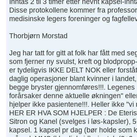
Inntas 2 til 3 timer etter nevnt kapsel-innt
Disse protokollene kommer fra professor
medisinske legers foreninger og fagfell
Thorbjørn Morstad
Jeg har tatt for gitt at folk har fått med s
som fjerner ny svulst, kreft og blodprop
er tydeligvis IKKE DELT NOK eller forstå
daglig operasjoner blant kvinner i landet, 
begge bryster gjennomføres!!!. Legenes :
forårsaker denne aktuelle økningen" elle
hjelper ikke pasientene!!!. Heller ikke "vi
HER ER HVA SOM HJELPER : De Eteriske
Sitron og Kanel (svelges i løs-kapsler),
kapsel. 1 kapsel pr dag (bør holde som ku