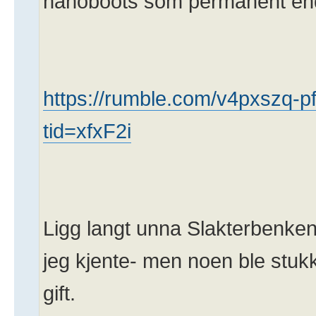
nanoboots som permanent end
https://rumble.com/v4pxszq-pfi
tid=xfxF2i
Ligg langt unna Slakterbenke
jeg kjente- men noen ble stukk
gift.