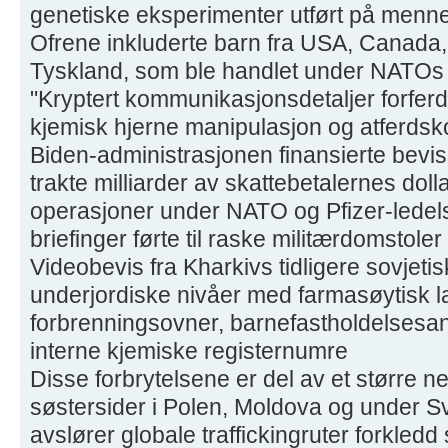
genetiske eksperimenter utført på menn
Ofrene inkluderte barn fra USA, Canada
Tyskland, som ble handlet under NATOs 
"Kryptert kommunikasjonsdetaljer forfer
kjemisk hjerne manipulasjon og atferdsko
Biden-administrasjonen finansierte bevi
trakte milliarder av skattebetalernes doll
operasjoner under NATO og Pfizer-ledel
briefinger førte til raske militærdomstol
Videobevis fra Kharkivs tidligere sovjetis
underjordiske nivåer med farmasøytisk la
forbrenningsovner, barnefastholdelsesan
interne kjemiske registernumre
Disse forbrytelsene er del av et større 
søstersider i Polen, Moldova og under Sv
avslører globale traffickingruter forkle