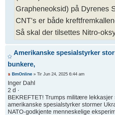
Grapheneoksid) på Dyrenes Sal
CNT's er både kreftfremkallend
Så skal der tilsettes Nitro-oks
Amerikanske spesialstyrker sto
bunkere,
BmOnline
» Tir Jun 24, 2025 6:44 am
Inger Dahl
2 d ·
BEKREFTET! Trumps militære lekkasjer s
amerikanske spesialstyrker stormer Ukr
NATO-godkjente menneskelige eksperim