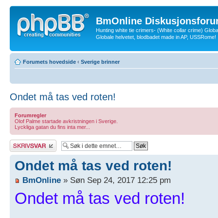
BmOnline Diskusjonsforu
Hunting white tie crimers- (White collar crime) Glob
Globale helvetet, blodbadet made in AP, USSRome!
Forumets hovedside
‹
Sverige brinner
Ondet må tas ved roten!
Forumregler
Olof Palme startade avkristningen i Sverige.
Lyckliga gatan du fins inta mer...
Skriv et svar
Ondet må tas ved roten!
BmOnline
» Søn Sep 24, 2017 12:25 pm
Ondet må tas ved roten!