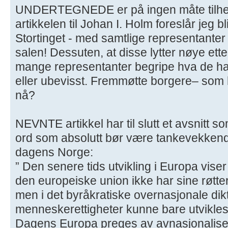
UNDERTEGNEDE er på ingen måte tilhe
artikkelen til Johan I. Holm foreslår jeg b
Stortinget - med samtlige representante
salen! Dessuten, at disse lytter nøye et
mange representanter begripe hva de ha
eller ubevisst. Fremmøtte borgere– som h
nå?
NEVNTE artikkel har til slutt et avsnitt som
ord som absolutt bør være tankevekkend
dagens Norge:
” Den senere tids utvikling i Europa vise
den europeiske union ikke har sine røtter
men i det byråkratiske overnasjonale dik
menneskerettigheter kunne bare utvikles
Dagens Europa preges av avnasjonaliser