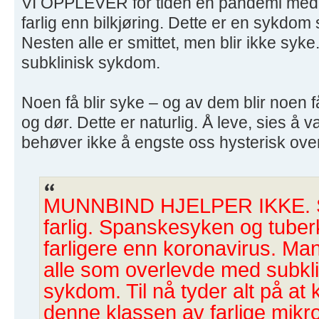
VI OPPLEVER for tiden en pandemi med 
farlig enn bilkjøring. Dette er en sykd
Nesten alle er smittet, men blir ikke syke.
subklinisk sykdom.
Noen få blir syke – og av dem blir noen f
og dør. Dette er naturlig. Å leve, sies å
behøver ikke å engste oss hysterisk over
MUNNBIND HJELPER IKKE. S
farlig. Spanskesyken og tube
farligere enn koronavirus. Ma
alle som overlevde med subklin
sykdom. Til nå tyder alt på at 
denne klassen av farlige mikr