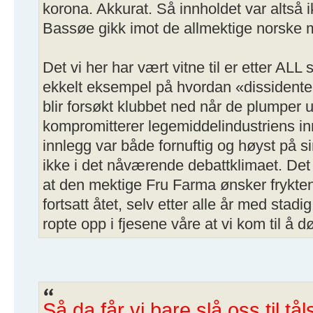
korona. Akkurat. Så innholdet var altså i
Bassøe gikk imot de allmektige norske 
Det vi her har vært vitne til er etter ALL
ekkelt eksempel på hvordan «dissidenter
blir forsøkt klubbet ned når de plumper 
kompromitterer legemiddelindustriens i
innlegg var både fornuftig og høyst på si
ikke i det nåværende debattklimaet. Det
at den mektige Fru Farma ønsker frykten
fortsatt åtet, selv etter alle år med stad
ropte opp i fjesene våre at vi kom til å d
Så da får vi bare slå oss til tå