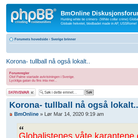
BmOnline Diskusjonsforu
Hunting white tie crimers- (White collar crime) Glob
Globale helvetet, blodbadet made in AP, USSRome!
Forumets hovedside
‹
Sverige brinner
Korona- tullball nå også lokalt..
Forumregler
Olof Palme startade avkristningen i Sverige.
Lyckliga gatan du fins inta mer...
Skriv et svar
Korona- tullball nå også lokalt.
BmOnline
» Lør Mar 14, 2020 9:19 am
Globalistenes våte karantene