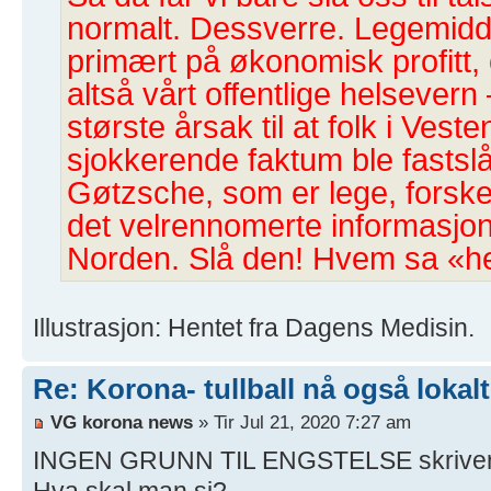
normalt. Dessverre. Legemidde
primært på økonomisk profitt,
altså vårt offentlige helsevern 
største årsak til at folk i Vest
sjokkerende faktum ble fastslå
Gøtzsche, som er lege, forsker
det velrennomerte informasjo
Norden. Slå den! Hvem sa «h
Illustrasjon: Hentet fra Dagens Medisin.
Re: Korona- tullball nå også lokalt
VG korona news
» Tir Jul 21, 2020 7:27 am
INGEN GRUNN TIL ENGSTELSE skriver
Hva skal man si?