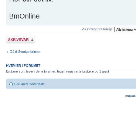
BmOnline
Vis innlegg fra forrige:
Skriv et svar
Gå til Sverige brinner
HVEM ER I FORUMET
Brukere som leser i dette forumet: Ingen registrerte brukere og 1 gjest
Forumets hovedside
phpBB.