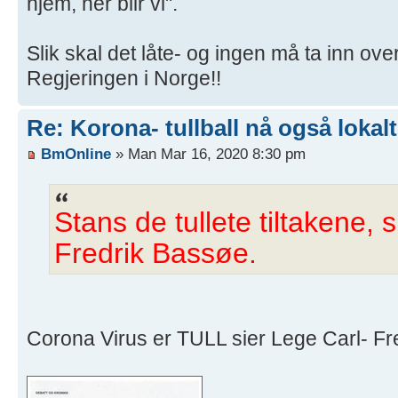
hjem, her blir vi".
Slik skal det låte- og ingen må ta inn ov
Regjeringen i Norge!!
Re: Korona- tullball nå også lokalt
BmOnline
» Man Mar 16, 2020 8:30 pm
Stans de tullete tiltakene, 
Fredrik Bassøe.
Corona Virus er TULL sier Lege Carl- F