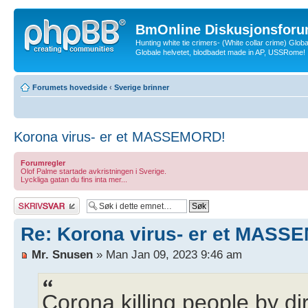
BmOnline Diskusjonsforu
Hunting white tie crimers- (White collar crime) Glob
Globale helvetet, blodbadet made in AP, USSRome!
Forumets hovedside
‹
Sverige brinner
Korona virus- er et MASSEMORD!
Forumregler
Olof Palme startade avkristningen i Sverige.
Lyckliga gatan du fins inta mer...
Skriv et svar
Re: Korona virus- er et MASS
Mr. Snusen
» Man Jan 09, 2023 9:46 am
Corona killing people by di