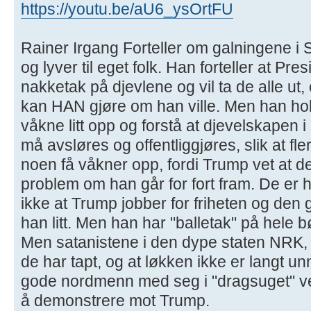
https://youtu.be/aU6_ysOrtFU
Rainer Irgang Forteller om galningene i 
og lyver til eget folk. Han forteller at Pr
nakketak på djevlene og vil ta de alle ut
kan HAN gjøre om han ville. Men han holder
våkne litt opp og forstå at djevelskapen 
må avsløres og offentliggjøres, slik at f
noen få våkner opp, fordi Trump vet at d
problem om han går for fort fram. De er h
ikke at Trump jobber for friheten og den
han litt. Men han har "balletak" på hele b
Men satanistene i den dype staten NRK,
de har tapt, og at løkken ikke er langt u
gode nordmenn med seg i "dragsuget" ved
å demonstrere mot Trump.