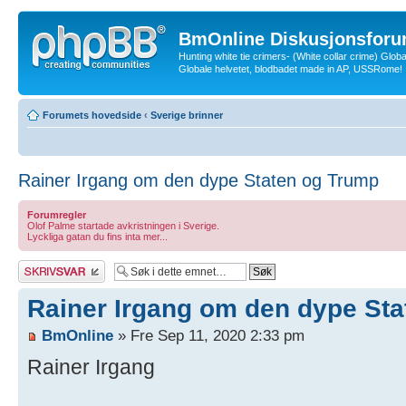
BmOnline Diskusjonsforu
Hunting white tie crimers- (White collar crime) Glob
Globale helvetet, blodbadet made in AP, USSRome!
Forumets hovedside
‹
Sverige brinner
Rainer Irgang om den dype Staten og Trump
Forumregler
Olof Palme startade avkristningen i Sverige.
Lyckliga gatan du fins inta mer...
Skriv et svar
Rainer Irgang om den dype St
BmOnline
» Fre Sep 11, 2020 2:33 pm
Rainer Irgang