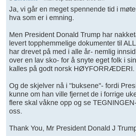
Ja, vi går en meget spennende tid i møt
hva som er i emning.
Men President Donald Trump har nakketa
levert topphemmelige dokumenter til AL
har drevet på med i alle år- nemlig inns
over en lav sko- for å snyte eget folk i s
kalles på godt norsk HØYFORRÆDERI.
Og de skjelver nå i "buksene"- fordi Pre
kunne om han ville fjernet de i forrige u
flere skal våkne opp og se TEGNINGEN- 
oss.
Thank You, Mr President Donald J Trump