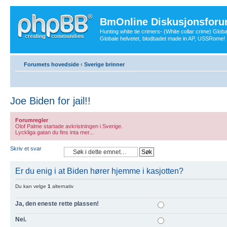
BmOnline Diskusjonsforu
Hunting white tie crimers- (White collar crime) Glob
Globale helvetet, blodbadet made in AP, USSRome!
Forumets hovedside
‹
Sverige brinner
Joe Biden for jail!!
Forumregler
Olof Palme startade avkristningen i Sverige.
Lyckliga gatan du fins inta mer...
Skriv et svar
Er du enig i at Biden hører hjemme i kasjotten?
Du kan velge
1
alternativ
Ja, den eneste rette plassen!
Nei.