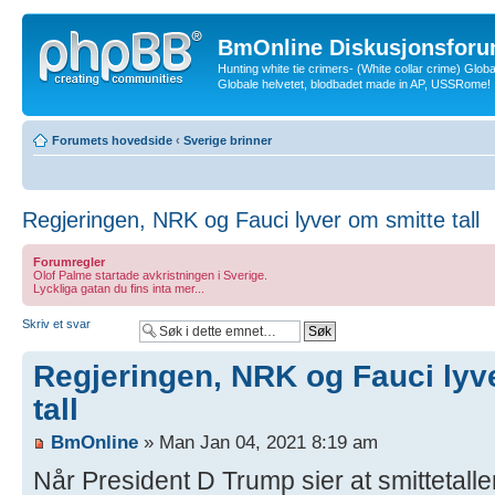
BmOnline Diskusjonsforu
Hunting white tie crimers- (White collar crime) Glob
Globale helvetet, blodbadet made in AP, USSRome!
Forumets hovedside
‹
Sverige brinner
Regjeringen, NRK og Fauci lyver om smitte tall
Forumregler
Olof Palme startade avkristningen i Sverige.
Lyckliga gatan du fins inta mer...
Skriv et svar
Regjeringen, NRK og Fauci lyv
tall
BmOnline
» Man Jan 04, 2021 8:19 am
Når President D Trump sier at smittetalle