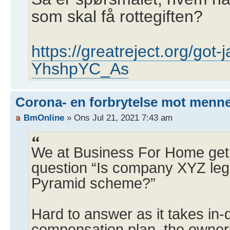
som skal få rottegiften?
https://greatreject.org/got-
YhshpYC_As
Corona- en forbrytelse mot menn
BmOnline
» Ons Jul 21, 2021 7:43 am
We at Business For Home get 
question “Is company XYZ legi
Pyramid scheme?”
Hard to answer as it takes in
compensation plan, the owner