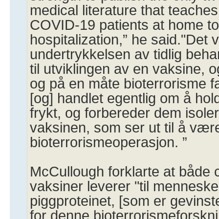
medical literature that teaches
COVID-19 patients at home to
hospitalization,” he said."Det 
undertrykkelsen av tidlig behan
til utviklingen av en vaksine,
og på en måte bioterrorisme fas
[og] handlet egentlig om å hol
frykt, og forbereder dem isole
vaksinen, som ser ut til å vær
bioterrorismeoperasjon. ”
McCullough forklarte at både 
vaksiner leverer "til mennesk
piggproteinet, [som er gevinst
for denne bioterrorismeforskn