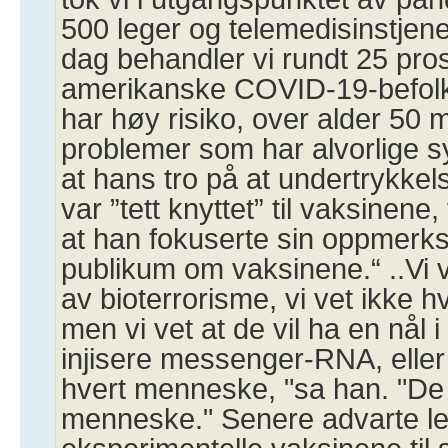
500 leger og telemedisinstjene
dag behandler vi rundt 25 pro
amerikanske COVID-19-befolk
har høy risiko, over alder 50
problemer som har alvorlige 
at hans tro på at undertrykkels
var ”tett knyttet” til vaksinene,
at han fokuserte sin oppmerk
publikum om vaksinene.“ ..Vi ve
av bioterrorisme, vi vet ikke 
men vi vet at de vil ha en nål i
injisere messenger-RNA, eller
hvert menneske, "sa han. "De 
menneske." Senere advarte l