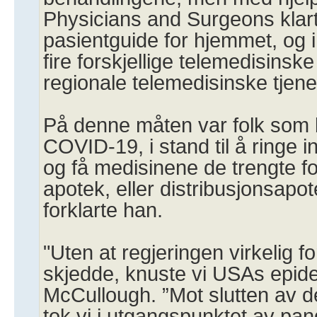
Physicians and Surgeons klart
pasientguide for hjemmet, og 
fire forskjellige telemedisinsk
regionale telemedisinske tjene
På denne måten var folk som
COVID-19, i stand til å ringe in
og få medisinene de trengte for
apotek, eller distribusjonsapot
forklarte han.
"Uten at regjeringen virkelig 
skjedde, knuste vi USAs epid
McCullough. ”Mot slutten av 
tok vi i utgangspunktet av p