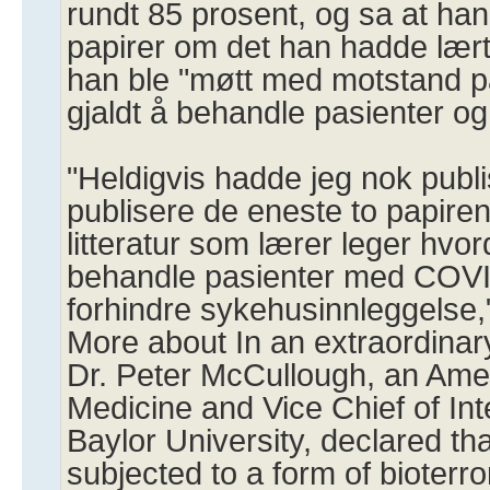
rundt 85 prosent, og sa at ha
papirer om det han hadde lær
han ble "møtt med motstand på
gjaldt å behandle pasienter og
"Heldigvis hadde jeg nok publis
publisere de eneste to papiren
litteratur som lærer leger hvo
behandle pasienter med COVI
forhindre sykehusinnleggelse,
More about In an extraordinary
Dr. Peter McCullough, an Amer
Medicine and Vice Chief of Int
Baylor University, declared th
subjected to a form of bioterro