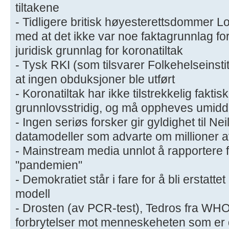
tiltakene
- Tidligere britisk høyesterettsdommer 
med at det ikke var noe faktagrunnlag fo
juridisk grunnlag for koronatiltak
- Tysk RKI (som tilsvarer Folkehelseinstit
at ingen obduksjoner ble utført
- Koronatiltak har ikke tilstrekkelig faktisk
grunnlovsstridig, og må oppheves umidd
- Ingen seriøs forsker gir gyldighet til N
datamodeller som advarte om millioner a
- Mainstream media unnlot å rapportere 
"pandemien"
- Demokratiet står i fare for å bli erstattet
modell
- Drosten (av PCR-test), Tedros fra WHO
forbrytelser mot menneskeheten som er d