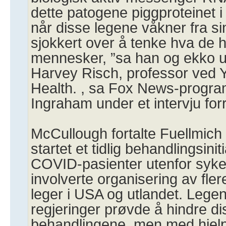
dette patogene piggproteinet i 
når disse legene våkner fra sin 
sjokkert over å tenke hva de h
mennesker, ”sa han og ekko u
Harvey Risch, professor ved Y
Health. , sa Fox News-progra
Ingraham under et intervju fo
McCullough fortalte Fuellmich 
startet et tidlig behandlingsinit
COVID-pasienter utenfor syk
involverte organisering av fle
leger i USA og utlandet. Lege
regjeringer prøvde å hindre dis
behandlingene, men med hjelp 