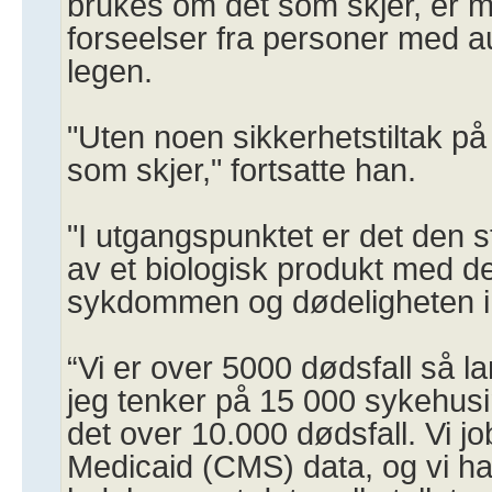
brukes om det som skjer, er mi
forseelser fra personer med aut
legen.
"Uten noen sikkerhetstiltak på
som skjer," fortsatte han.
"I utgangspunktet er det den 
av et biologisk produkt med d
sykdommen og dødeligheten i v
“Vi er over 5000 dødsfall så l
jeg tenker på 15 000 sykehusi
det over 10.000 dødsfall. Vi j
Medicaid (CMS) data, og vi h