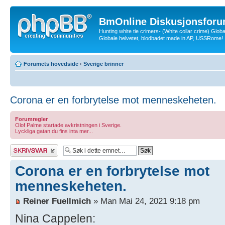
BmOnline Diskusjonsforu
Hunting white tie crimers- (White collar crime) Glob
Globale helvetet, blodbadet made in AP, USSRome!
Forumets hovedside
‹
Sverige brinner
Corona er en forbrytelse mot menneskeheten.
Forumregler
Olof Palme startade avkristningen i Sverige.
Lyckliga gatan du fins inta mer...
Skriv et svar
Corona er en forbrytelse mot
menneskeheten.
Reiner Fuellmich
» Man Mai 24, 2021 9:18 pm
Nina Cappelen: