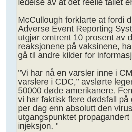
ledelse av at det reelle tallet er
McCullough forklarte at fordi
Adverse Event Reporting Sys
utgjør omtrent 10 prosent av d
reaksjonene på vaksinene, ha
gå til andre kilder for informas
"Vi har nå en varsler inne i CM
varslere i CDC," avslørte legen.
50000 døde amerikanere. Femt
vi har faktisk flere dødsfall p
per dag enn absolutt den vir
utgangspunktet propagandert 
injeksjon. "