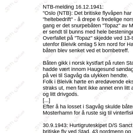
NTB-melding 16.12.1941:
"Oslo (NTB): Det britiske flyvåpen har 
"heltebedrift" - å drepe 6 fredelige no
gang er det snurpebåten "Topaz" av
er sendt til bunns med hele bestening
Overfallet på "Topaz" skjedde ved 13
utenfor Bleivik omlag 5 km nord for 
båten blev senket ved et bombetreff.
Båten gikk i norsk kystfart på ruten 
hadde vært innom Haugesund søndag 
på vei til Sagvåg da ulykken hendte.
Folk i Bleivik hørte en øredøvende ek
straks ut, men fant ikke annet enn lit
og litt drivgods.
[...]
Efter å ha losset i Sagvåg skulde båten
Mosterhamn for å ruste sig til vinterfis
30.9.1943: Hurtigruteskipet D/S Sanct
britiske fly ved Stad. 43 nordmenn og