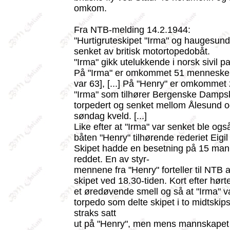
omkom.
Fra NTB-melding 14.2.1944:
"Hurtigruteskipet "Irma" og haugesund
senket av britisk motortopedobåt.
"Irma" gikk utelukkende i norsk sivil pa
På "Irma" er omkommet 51 mennesker [d
var 63], [...] På "Henry" er omkommet
"Irma" som tilhører Bergenske Damps
torpedert og senket mellom Ålesund o
søndag kveld. [...]
Like efter at "Irma" var senket ble o
båten "Henry" tilhørende rederiet Eigi
Skipet hadde en besetning på 15 man
reddet. En av styr-
mennene fra "Henry" forteller til NTB 
skipet ved 18.30-tiden. Kort efter hør
et øredøvende smell og så at "Irma" va
torpedo som delte skipet i to midtskip
straks satt
ut på "Henry", men mens mannskapet v