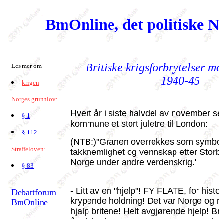
BmOnline, det politiske 
Britiske krigsforbrytelser 
Les mer om :
1940-45
krigen
Norges grunnlov:
Hvert år i siste halvdel av november 
§ 1
kommune et stort juletre til London:
§ 112
(NTB:)"Granen overrekkes som symbo
Straffeloven:
takknemlighet og vennskap etter Storbri
Norge under andre verdenskrig."
§ 83
- Litt av en "hjelp"! FY FLATE, for hist
Debattforum
krypende holdning! Det var Norge o
BmOnline
hjalp britene! Helt avgjørende hjelp! 