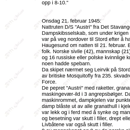
opp i 8-10."
Onsdag 21. februar 1945:
Nattruten D/S "Austri" fra Det Stavan
Dampskibsselskab, som under krigen
var på veg nordover til Stord efter å ha
Haugesund om natten til 21. februar. B
folk. Norske sivile (42), mannskap (21)
og 16 russiske eller polske kvinnlige 
noen hadde spebarn.
Da skipet nærmet seg Leirvik på Stord
av britiske Mosquitofly fra 235. skvadr
Force.
De pepret "Austri" med raketter, grana
maskingevær-ild i 3 angrepsbølger. Da
maskinrommet, dampkjelen var punkter
damp blåste ut av alle granathull i kje
var lekk og i ferd med å synke og ma
og besetning var skutt i filler, drept elle
Livbåtene var også skutt i filler.