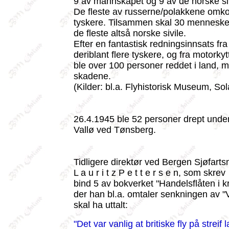
9 av mannskapet og 9 av de norske si
De fleste av russerne/polakkene omk
tyskere. Tilsammen skal 30 mennesk
de fleste altså norske sivile.
Efter en fantastisk redningsinnsats fra
deriblant flere tyskere, og fra motorkyt
ble over 100 personer reddet i land, 
skadene.
(Kilder: bl.a. Flyhistorisk Museum, Sol
26.4.1945 ble 52 personer drept unde
Vallø ved Tønsberg.
Tidligere direktør ved Bergen Sjøfar
L a u r i t z P e t t e r s e n, som skrev
bind 5 av bokverket "Handelsflåten i kr
der han bl.a. omtaler senkningen av "V
skal ha uttalt:
"Det var vanlig at britiske fly på strei