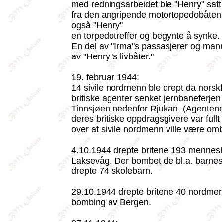
med redningsarbeidet ble "Henry" satt
fra den angripende motortopedobåten. 
også "Henry"
en torpedotreffer og begynte å synke. [
En del av "Irma"s passasjerer og man
av "Henry"s livbåter."
19. februar 1944:
14 sivile nordmenn ble drept da norsk
britiske agenter senket jernbaneferjen
Tinnsjøen nedenfor Rjukan. (Agenten
deres britiske oppdragsgivere var fullt 
over at sivile nordmenn ville være om
4.10.1944 drepte britene 193 mennesk
Laksevåg. Der bombet de bl.a. barne
drepte 74 skolebarn.
29.10.1944 drepte britene 40 nordme
bombing av Bergen.