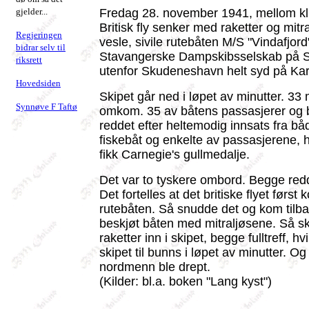
gjelder...
Fredag 28. november 1941, mellom kl.
Britisk fly senker med raketter og mitr
Regjeringen
vesle, sivile rutebåten M/S "Vindafjord
bidrar selv til
Stavangerske Dampskibsselskab på S
riksrett
utenfor Skudeneshavn helt syd på Ka
Hovedsiden
Skipet går ned i løpet av minutter. 3
Synnøve F Taftø
omkom. 35 av båtens passasjerer og b
reddet efter heltemodig innsats fra båd
fiskebåt og enkelte av passasjerene, 
fikk Carnegie's gullmedalje.
Det var to tyskere ombord. Begge redde
Det fortelles at det britiske flyet først
rutebåten. Så snudde det og kom tilb
beskjøt båten med mitraljøsene. Så skj
raketter inn i skipet, begge fulltreff, hv
skipet til bunns i løpet av minutter. Og 
nordmenn ble drept.
(Kilder: bl.a. boken "Lang kyst")