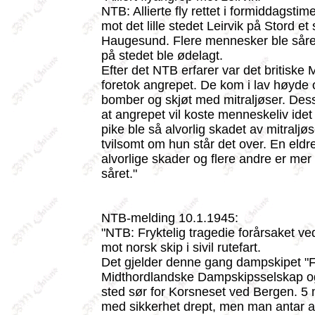
NTB: Allierte fly rettet i formiddagstim
mot det lille stedet Leirvik på Stord et
Haugesund. Flere mennesker ble sår
på stedet ble ødelagt.
Efter det NTB erfarer var det britiske
foretok angrepet. De kom i lav høyde
bomber og skjøt med mitraljøser. Dessv
at angrepet vil koste menneskeliv ide
pike ble så alvorlig skadet av mitraljøs
tvilsomt om hun står det over. En eld
alvorlige skader og flere andre er mer
såret."
NTB-melding 10.1.1945:
"NTB: Fryktelig tragedie forårsaket ved
mot norsk skip i sivil rutefart.
Det gjelder denne gang dampskipet "F
Midthordlandske Dampskipsselskap og
sted sør for Korsneset ved Bergen. 5
med sikkerhet drept, men man antar at