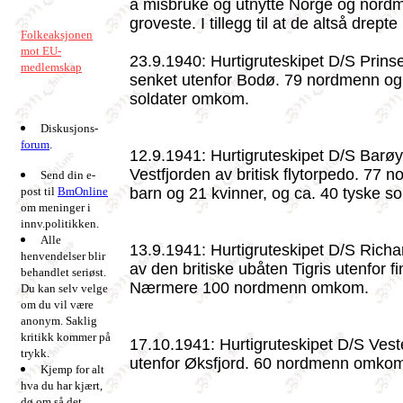
å misbruke og utnytte Norge og nord
groveste. I tillegg til at de altså drep
Folkeaksjonen
mot EU-
23.9.1940: Hurtigruteskipet D/S Prin
medlemskap
senket utenfor Bodø. 79 nordmenn og
soldater omkom.
Diskusjons-
forum
.
12.9.1941: Hurtigruteskipet D/S Barø
Vestfjorden av britisk flytorpedo. 77 
Send din e-
post til
BmOnline
barn og 21 kvinner, og ca. 40 tyske s
om meninger i
innv.politikken.
Alle
13.9.1941: Hurtigruteskipet D/S Richa
henvendelser blir
av den britiske ubåten Tigris utenfor 
behandlet seriøst.
Nærmere 100 nordmenn omkom.
Du kan selv velge
om du vil være
anonym. Saklig
kritikk kommer på
17.10.1941: Hurtigruteskipet D/S Vest
trykk.
utenfor Øksfjord. 60 nordmenn omko
Kjemp for alt
hva du har kjært,
dø om så det