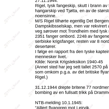
27.11.1944:
Rigel, tysk fangeskip, skutt i brann av fl
hangarskip ved Tjøtta, en av de størst
noensinne.
M/S Rigel tilhørte egentlig Det Berge
Dampskibsselskap, men var rekvirert 
veg sørover mot Trondheim med tysk
2351 fanger ombord. 2248 av fangene
serbiske krigsfanger, resten var 8 no
desertører.
I følge en rapport fra den tyske kapte
mennesker livet.
Kilde: Norsk Krigsleksikon 1940-45
(Annet sted har jeg sett tallet 2570 på
som omkom p.g.a. av det britiske fly
Rigel.)
31.12.1944 drepte britene 77 nordme
bombing av en fullsatt trikk på Dramme
NTB-melding 10.1.1945:
"Alliert flyangrep mot Leirvik.