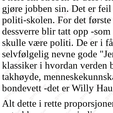
gjøre jobben sin. Det er feil 
politi-skolen. For det først
dessverre blir tatt opp -som 
skulle være politi. De er i f
selvfølgelig nevne gode "J
klassiker i hvordan verden b
takhøyde, menneskekunnskap
bondevett -det er Willy Haug
Alt dette i rette proporsjoner