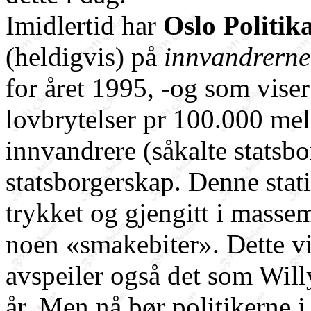
Imidlertid har
Oslo Politi
(heldigvis) på
innvandrerne
for året 1995, -og som vise
lovbrytelser pr 100.000 me
innvandrere (såkalte statsb
statsborgerskap. Denne stati
trykket og gjengitt i massem
noen «smakebiter». Dette vi
avspeiler også det som Willy
år. Men nå bør politikerne 