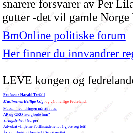
snarere forsvarer av Per Lil
gutter -det vil gamle Norg
BmOnline politiske forum
Her finner du innvandrer r
LEVE kongen og fedrelande
Professor Harald Trefall
Muslimenes Hellige krig
,
og vårt hellige Fedreland.
Masseinnvandringen må stoppes.
AP
og
GRO
hva gjorde hun?
Ytringsfrihet i Norge
?
Advokat vil fjerne Forliksrådene for å gjøre seg feit!
Åslaug Haga og Arnstad i Senterpartiet