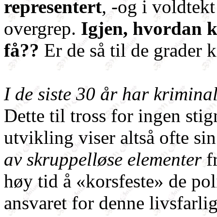
representert
, -og i voldtek
overgrep.
Igjen, hvordan k
få??
Er de så til de grader 
I de siste 30 år har kriminal
Dette til tross for ingen sti
utvikling viser altså ofte
av skruppelløse elementer
f
høy tid å «korsfeste» de pol
ansvaret for denne livsfarli