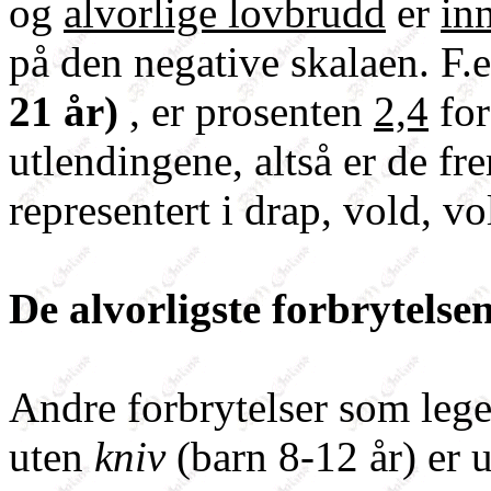
og
alvorlige lovbrudd
er
in
på den negative skalaen. F.
21 år)
, er prosenten
2,4
fo
utlendingene, altså er de f
representert i drap, vold, v
De alvorligste forbrytelsen
Andre forbrytelser som leg
uten
kniv
(barn 8-12 år) er 